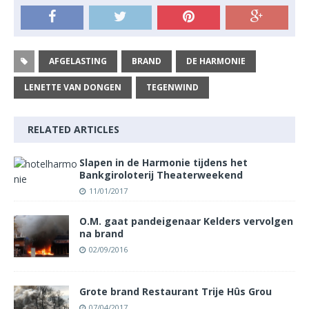
AFGELASTING
BRAND
DE HARMONIE
LENETTE VAN DONGEN
TEGENWIND
RELATED ARTICLES
Slapen in de Harmonie tijdens het
Bankgiroloterij Theaterweekend
11/01/2017
O.M. gaat pandeigenaar Kelders vervolgen
na brand
02/09/2016
Grote brand Restaurant Trije Hûs Grou
07/04/2017