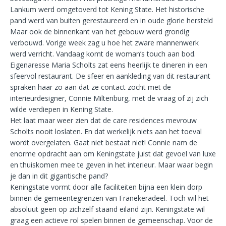
Lankum werd omgetoverd tot Kening State. Het historische
pand werd van buiten gerestaureerd en in oude glorie hersteld
Maar ook de binnenkant van het gebouw werd grondig
verbouwd. Vorige week zag u hoe het zware mannenwerk
werd verricht. Vandaag komt de woman’s touch aan bod.
Eigenaresse Maria Scholts zat eens heerlijk te dineren in een
sfeervol restaurant. De sfeer en aankleding van dit restaurant
spraken haar zo aan dat ze contact zocht met de
interieurdesigner, Connie Miltenburg, met de vraag of zij zich
wilde verdiepen in Kening State.
Het laat maar weer zien dat de care residences mevrouw
Scholts nooit loslaten. En dat werkelijk niets aan het toeval
wordt overgelaten. Gaat niet bestaat niet! Connie nam de
enorme opdracht aan om Keningstate juist dat gevoel van luxe
en thuiskomen mee te geven in het interieur. Maar waar begin
je dan in dit gigantische pand?
Keningstate vormt door alle faciliteiten bijna een klein dorp
binnen de gemeentegrenzen van Franekeradeel. Toch wil het
absoluut geen op zichzelf staand eiland zijn. Keningstate wil
graag een actieve rol spelen binnen de gemeenschap. Voor de