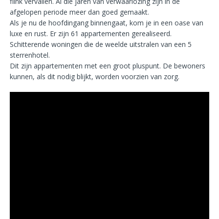
flink vervallen. Al die jaren van verwaarlozing zijn in de
afgelopen periode meer dan goed gemaakt.
Als je nu de hoofdingang binnengaat, kom je in een oase van
luxe en rust. Er zijn 61 appartementen gerealiseerd.
Schitterende woningen die de weelde uitstralen van een 5
sterrenhotel.
Dit zijn appartementen met een groot pluspunt. De bewoners
kunnen, als dit nodig blijkt, worden voorzien van zorg.