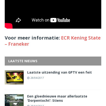
Voor meer informatie:
ECR Kening State
– Franeker
LAATSTE NIEUWS
Laatste uitzending van GPTV een feit
28/04/2017
Een gloednieuwe maar allerlaatste
‘Dorpentocht’: Stiens
28/04/2017