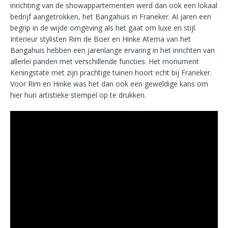
inrichting van de showappartementen werd dan ook een lokaal
bedrijf aangetrokken, het Bangahuis in Franeker. Al jaren een
begrip in de wijde omgeving als het gaat om luxe en stijl.
Interieur stylisten Rim de Boer en Hinke Atema van het
Bangahuis hebben een jarenlange ervaring in het inrichten van
allerlei panden met verschillende functies. Het monument
Keningstate met zijn prachtige tuinen hoort echt bij Franeker.
Voor Rim en Hinke was het dan ook een geweldige kans om
hier hun artistieke stempel op te drukken.