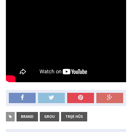
BRAND
GROU
TRIJE HÛS