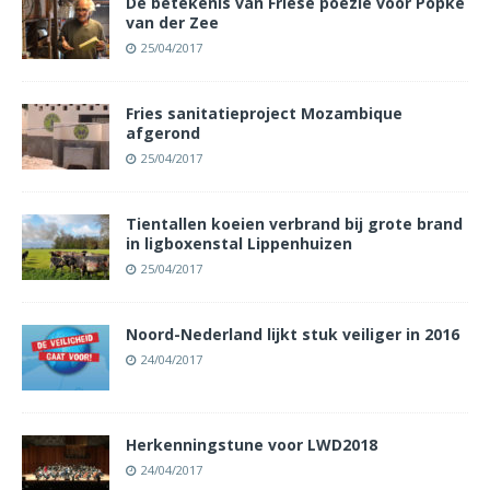
De betekenis van Friese poëzie voor Popke
van der Zee
25/04/2017
Fries sanitatieproject Mozambique
afgerond
25/04/2017
Tientallen koeien verbrand bij grote brand
in ligboxenstal Lippenhuizen
25/04/2017
Noord-Nederland lijkt stuk veiliger in 2016
24/04/2017
Herkenningstune voor LWD2018
24/04/2017