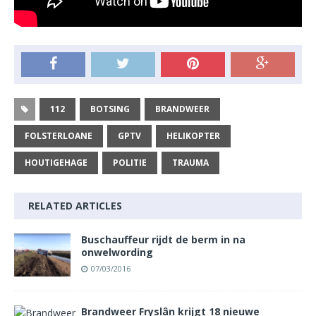
112
BOTSING
BRANDWEER
FOLSTERLOANE
GPTV
HELIKOPTER
HOUTIGEHAGE
POLITIE
TRAUMA
RELATED ARTICLES
Buschauffeur rijdt de berm in na
onwelwording
07/03/2016
Brandweer Fryslân krijgt 18 nieuwe