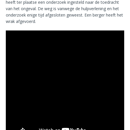
heeft ter plaatse een onderzoek ingesteld naar de toedracht
van het ongeval. De weg is vanwege de hulpverlening en het
onderzoek enige tijd afgesloten geweest. Een berger heeft het
wrak afgevoerd.