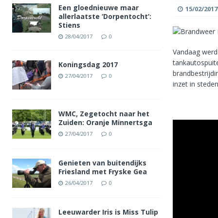
Een gloednieuwe maar
15/02/2017
allerlaatste ‘Dorpentocht’:
Stiens
28/04/2017
0
Vandaag werd 
tankautospuite
Koningsdag 2017
brandbestrijd
27/04/2017
0
inzet in stede
WMC, Zegetocht naar het
Zuiden: Oranje Minnertsga
27/04/2017
0
Genieten van buitendijks
Friesland met Fryske Gea
26/04/2017
0
Leeuwarder Iris is Miss Tulip