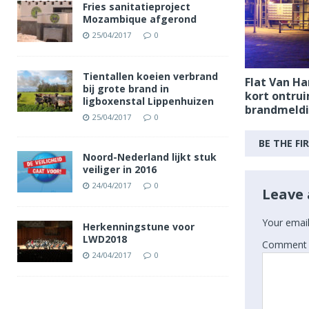
Fries sanitatieproject
Mozambique afgerond
25/04/2017
0
Tientallen koeien verbrand
Flat Van H
bij grote brand in
kort ontru
ligboxenstal Lippenhuizen
brandmeld
25/04/2017
0
BE THE F
Noord-Nederland lijkt stuk
veiliger in 2016
24/04/2017
0
Leave 
Your email
Herkenningstune voor
LWD2018
Comment
24/04/2017
0