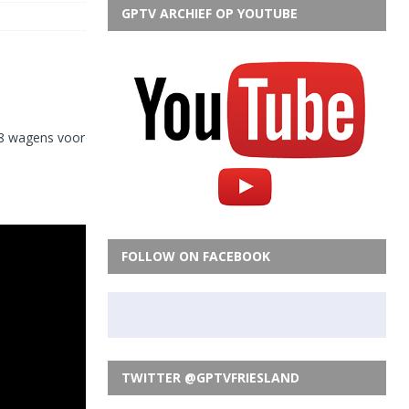
GPTV ARCHIEF OP YOUTUBE
18 wagens voor
FOLLOW ON FACEBOOK
TWITTER @GPTVFRIESLAND