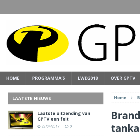
HOME
PROGRAMMA’S
LWD2018
OVER GPTV
Home
B
LAATSTE NIEUWS
Brand
Laatste uitzending van
GPTV een feit
tanka
28/04/2017
0