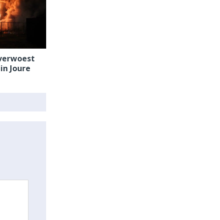
verwoest
in Joure