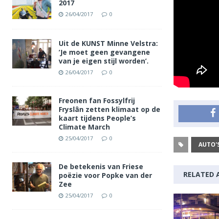
2017
26/04/2017
0
Uit de KUNST Minne Velstra:
‘Je moet geen gevangene
van je eigen stijl worden’.
26/04/2017
0
Freonen fan Fossylfrij
Fryslân zetten klimaat op de
kaart tijdens People’s
Climate March
25/04/2017
0
AUTO'
De betekenis van Friese
RELATED 
poëzie voor Popke van der
Zee
25/04/2017
0