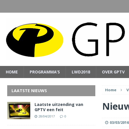
HOME
PROGRAMMA’S
LWD2018
OVER GPTV
Home
V
LAATSTE NIEUWS
Nieuw
Laatste uitzending van
GPTV een feit
28/04/2017
0
03/03/2016