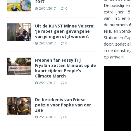
2017
De basislijnen
26/04/2017
0
extra lijnen 1
van lijn 5 en 
de nummers 60
Uit de KUNST Minne Velstra:
‘Je moet geen gevangene
NHL en Stenden
van je eigen stijl worden’.
Station en Cap
26/04/2017
0
door, zodat al
in de dienstre
op arriva.nl
Freonen fan Fossylfrij
Fryslân zetten klimaat op de
kaart tijdens People’s
Climate March
25/04/2017
0
De betekenis van Friese
poëzie voor Popke van der
Zee
25/04/2017
0