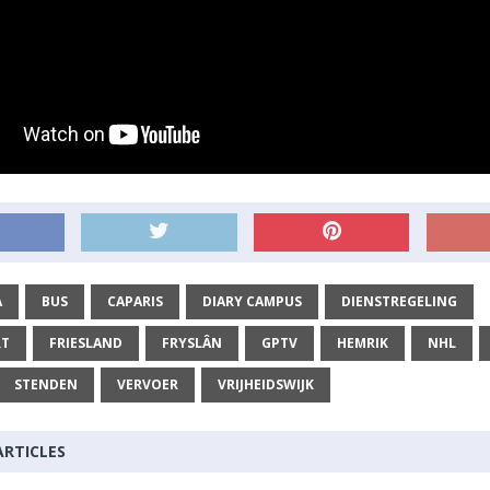
A
BUS
CAPARIS
DIARY CAMPUS
DIENSTREGELING
RT
FRIESLAND
FRYSLÂN
GPTV
HEMRIK
NHL
STENDEN
VERVOER
VRIJHEIDSWIJK
ARTICLES