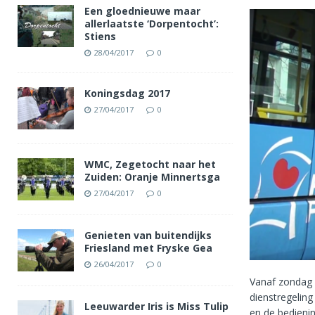
Een gloednieuwe maar
allerlaatste ‘Dorpentocht’:
Stiens
28/04/2017
0
Koningsdag 2017
27/04/2017
0
WMC, Zegetocht naar het
Zuiden: Oranje Minnertsga
27/04/2017
0
Genieten van buitendijks
Friesland met Fryske Gea
26/04/2017
0
Vanaf zondag 
dienstregeling
Leeuwarder Iris is Miss Tulip
en de bedienin