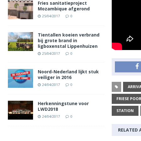
Fries sanitatieproject
Mozambique afgerond
25/04/2017
0
Tientallen koeien verbrand
bij grote brand in
ligboxenstal Lippenhuizen
25/04/2017
0
Noord-Nederland lijkt stuk
veiliger in 2016
24/04/2017
0
ARRIV
FRIESE POO
Herkenningstune voor
LWD2018
STATION
24/04/2017
0
RELATED 