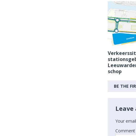
Verkeerssi
stationsge
Leeuwarden
schop
BE THE F
Leave 
Your email
Comment