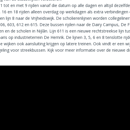
 1 tot en met 9 rijden vanaf die datum op alle dagen en altijd dezelfd
5, 16 en 18 rijden alleen overdag op werkdagen als extra verbindingen
6 en lijn 8 naar de Vrijheidswijk. De scholierenlijnen worden collegelin
6, 603, 612 en 615. Deze bussen rijden naar de Dairy Campus, De Fr
 en de scholen in Nijlân. Lijn 611 is een nieuwe rechtstreekse lijn t
aris op industrieterrein De Hemrik. De lijnen 3, 5, 6 en 8 tenslotte rij
le wijken ook aansluiting krijgen op latere treinen. Ook vindt er een wi
geling voor streekbussen. Kijk voor meer informatie over de nieuwe di