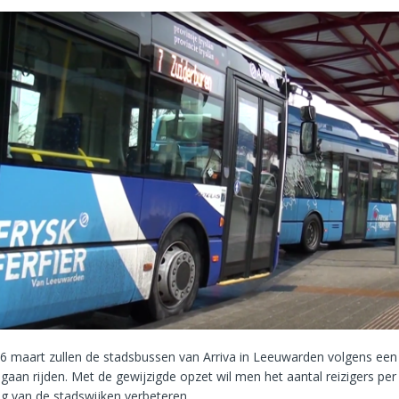
6 maart zullen de stadsbussen van Arriva in Leeuwarden volgens een
 gaan rijden. Met de gewijzigde opzet wil men het aantal reizigers per
g van de stadswijken verbeteren.