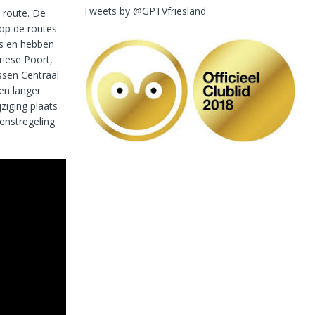
Tweets by @GPTVfriesland
e route. De
 op de routes
ers en hebben
iese Poort,
ussen Centraal
den langer
jziging plaats
enstregeling