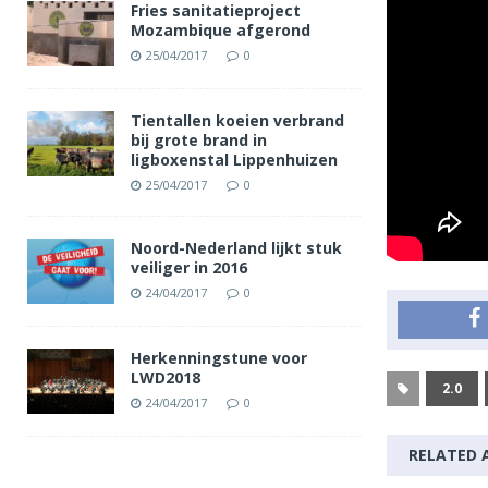
Fries sanitatieproject
Mozambique afgerond
25/04/2017
0
Tientallen koeien verbrand
bij grote brand in
ligboxenstal Lippenhuizen
25/04/2017
0
Noord-Nederland lijkt stuk
veiliger in 2016
24/04/2017
0
Herkenningstune voor
LWD2018
2.0
24/04/2017
0
RELATED 