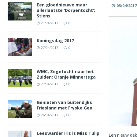
Een gloednieuwe maar
03/04/2017
allerlaatste ‘Dorpentocht’:
Stiens
28/04/2017
0
Koningsdag 2017
27/04/2017
0
WMC, Zegetocht naar het
Zuiden: Oranje Minnertsga
27/04/2017
0
Genieten van buitendijks
Friesland met Fryske Gea
26/04/2017
0
Leeuwarder Iris is Miss Tulip
Een nieuw dekk