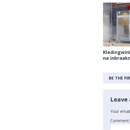
Kledingwink
na inbraak
BE THE F
Leave 
Your email
Comment