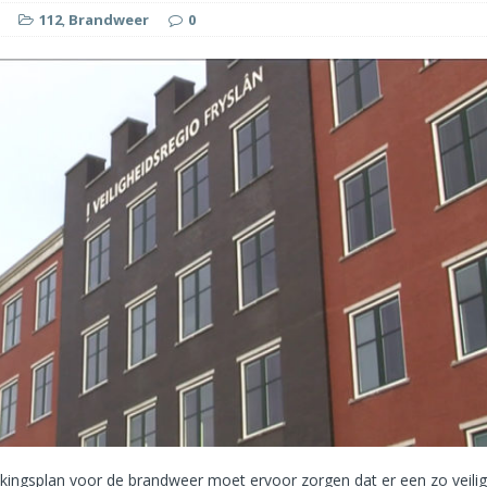
112
,
Brandweer
0
ingsplan voor de brandweer moet ervoor zorgen dat er een zo veilig,