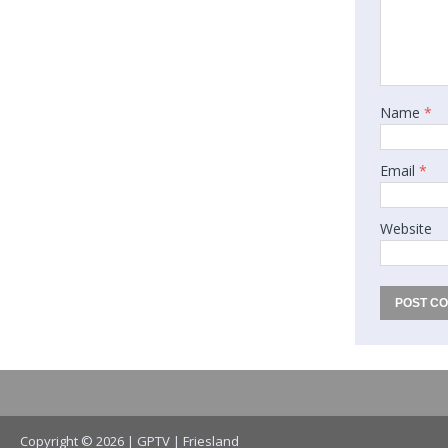
Name
*
Email
*
Website
Copyright © 2026 | GPTV
| Friesland