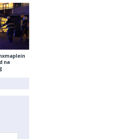
inxmaplein
d na
g