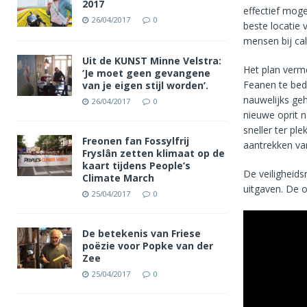
2017
effectief moge
26/04/2017
0
beste locatie
mensen bij cal
Uit de KUNST Minne Velstra:
Het plan verm
‘Je moet geen gevangene
Feanen te bedi
van je eigen stijl worden’.
nauwelijks ge
26/04/2017
0
nieuwe oprit 
sneller ter pl
Freonen fan Fossylfrij
aantrekken van 
Fryslân zetten klimaat op de
kaart tijdens People’s
De veiligheids
Climate March
uitgaven. De o
25/04/2017
0
De betekenis van Friese
poëzie voor Popke van der
Zee
25/04/2017
0