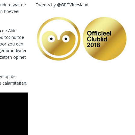
Tweets by @GPTVfriesland
 andere wat de
en hoeveel
m de Alde
ed tot nu toe
voor zou een
nger brandweer
nzetten op het
en op de
 calamiteiten.