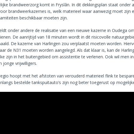
lijke brandweerzorg komt in Fryslân. In dit dekkingsplan staat onder
 voor brandweerkazernes is, welk materieel waar aanwezig moet zijn 
amiteiten beschikbaar moeten zijn.
eldt onder andere de realisatie van een nieuwe kazerne in Oudega o
enen. De aanrijtijd van 18 minuten wordt in dit risicovolle natuurgebi
haald. De kazerne van Harlingen zou verplaatst moeten worden. Hier
naar de N31 moeten worden aangelegd. Als dat klaar is, kan de Harli
ekke zijn in het buitengebied om assistentie te verlenen. Ook wil men i
jonge vrijwilligers.
regio hoopt met het afstoten van verouderd materieel flink te bespar
nlangs bestelde tankspuitauto’s zijn nog beter toegerust op mogelijke