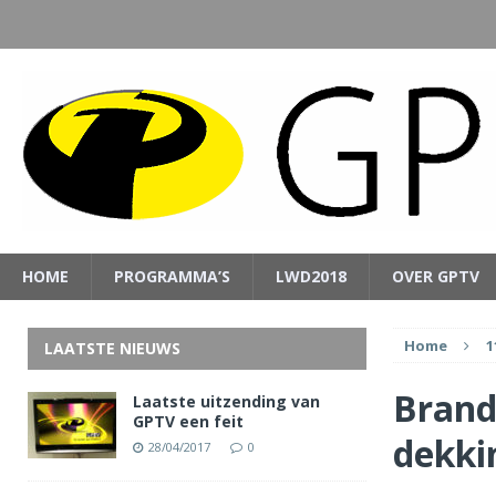
HOME
PROGRAMMA’S
LWD2018
OVER GPTV
Home
1
LAATSTE NIEUWS
Brand
Laatste uitzending van
GPTV een feit
dekki
28/04/2017
0