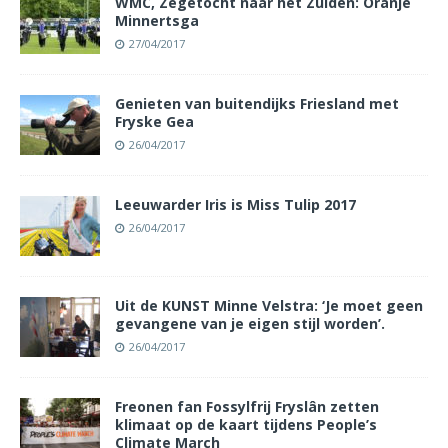
WMC, Zegetocht naar het Zuiden: Oranje
Minnertsga
27/04/2017
Genieten van buitendijks Friesland met
Fryske Gea
26/04/2017
Leeuwarder Iris is Miss Tulip 2017
26/04/2017
Uit de KUNST Minne Velstra: ‘Je moet geen
gevangene van je eigen stijl worden’.
26/04/2017
Freonen fan Fossylfrij Fryslân zetten
klimaat op de kaart tijdens People’s
Climate March