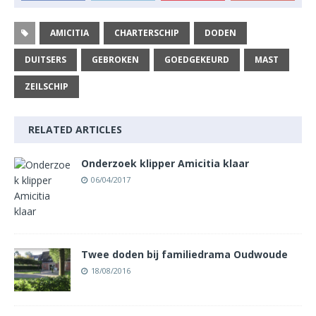
AMICITIA
CHARTERSCHIP
DODEN
DUITSERS
GEBROKEN
GOEDGEKEURD
MAST
ZEILSCHIP
RELATED ARTICLES
Onderzoek klipper Amicitia klaar
06/04/2017
Twee doden bij familiedrama Oudwoude
18/08/2016