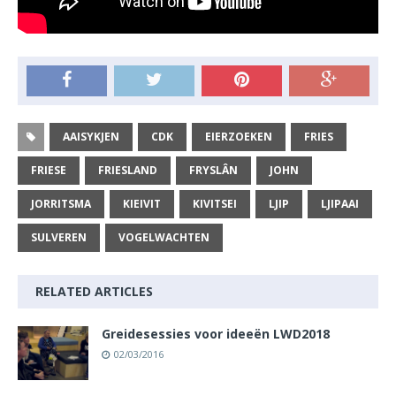
AAISYKJEN
CDK
EIERZOEKEN
FRIES
FRIESE
FRIESLAND
FRYSLÂN
JOHN
JORRITSMA
KIEIVIT
KIVITSEI
LJIP
LJIPAAI
SULVEREN
VOGELWACHTEN
RELATED ARTICLES
Greidesessies voor ideeën LWD2018
02/03/2016