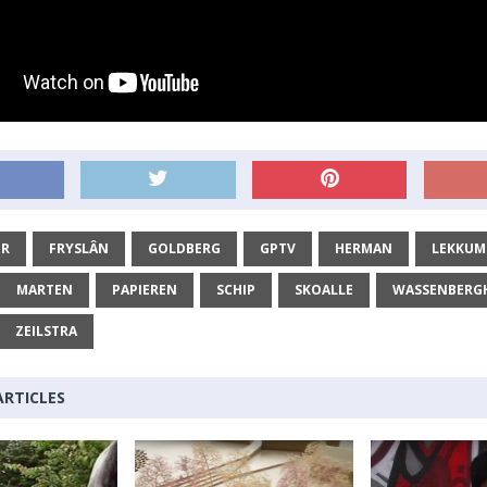
ER
FRYSLÂN
GOLDBERG
GPTV
HERMAN
LEKKUM
MARTEN
PAPIEREN
SCHIP
SKOALLE
WASSENBERG
ZEILSTRA
ARTICLES