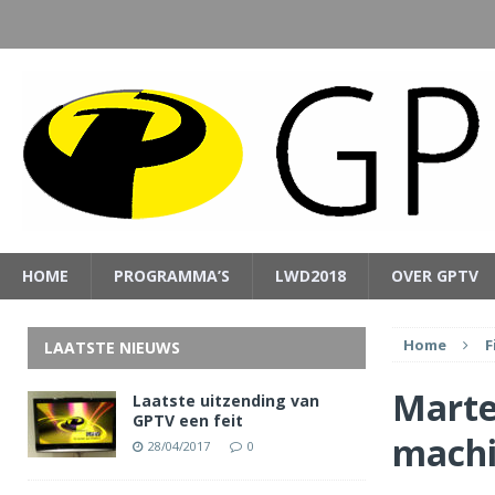
HOME
PROGRAMMA’S
LWD2018
OVER GPTV
Home
F
LAATSTE NIEUWS
Marte
Laatste uitzending van
GPTV een feit
mach
28/04/2017
0