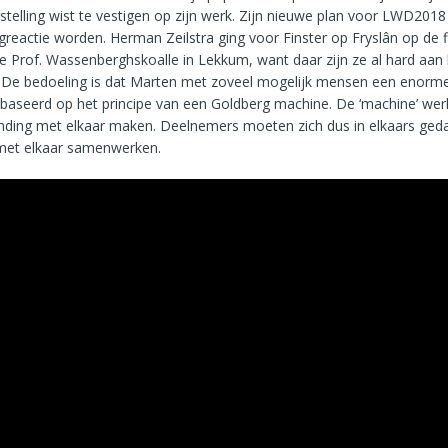
stelling wist te vestigen op zijn werk. Zijn nieuwe plan voor LWD201
greactie worden. Herman Zeilstra ging voor Finster op Fryslân op de 
e Prof. Wassenberghskoalle in Lekkum, want daar zijn ze al hard aan 
 De bedoeling is dat Marten met zoveel mogelijk mensen een enorme 
baseerd op het principe van een Goldberg machine. De ‘machine’ werk
inding met elkaar maken. Deelnemers moeten zich dus in elkaars ged
met elkaar samenwerken.