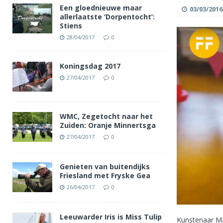
Een gloednieuwe maar
03/03/2016
allerlaatste ‘Dorpentocht’:
Stiens
28/04/2017
0
Koningsdag 2017
27/04/2017
0
WMC, Zegetocht naar het
Zuiden: Oranje Minnertsga
27/04/2017
0
Genieten van buitendijks
Friesland met Fryske Gea
26/04/2017
0
Leeuwarder Iris is Miss Tulip
Kunstenaar Ma