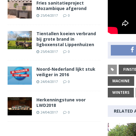
Fries sanitatieproject
Mozambique afgerond
25/04/2017
0
Tientallen koeien verbrand
bij grote brand in
ligboxenstal Lippenhuizen
25/04/2017
0
Noord-Nederland lijkt stuk
FINST
veiliger in 2016
MACHINE
24/04/2017
0
WINTERS
Herkenningstune voor
LWD2018
RELATED 
24/04/2017
0