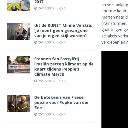
2017
en veel belang
26/04/2017
0
enorme kettin
Marten naar d
brainstormen.
Uit de KUNST Minne Velstra:
gaat tuigen ge
‘Je moet geen gevangene
van je eigen stijl worden’.
schakels verb
verdiepen en 
26/04/2017
0
Freonen fan Fossylfrij
Fryslân zetten klimaat op de
kaart tijdens People’s
Climate March
25/04/2017
0
De betekenis van Friese
poëzie voor Popke van der
Zee
25/04/2017
0