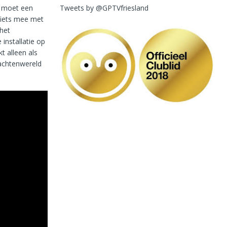
Tweets by @GPTVfriesland
8 moet een
fiets mee met
het
installatie op
t alleen als
achtenwereld