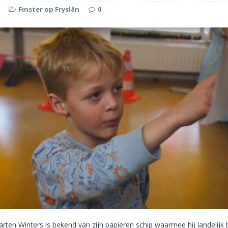
Finster op Fryslân
0
rten Winters is bekend van zijn papieren schip waarmee hij landelijk