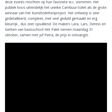
deze events mochten op hun favoriete w.c. stemmen. Het
publiek koos uiteindelijk het unieke Cambuur-toilet als de grote
winnaar van het Kunsttoilettenproject. Het ontwerp is zeer
gedetailleerd, compleet, met veel geduld gemaakt en erg
kleurrijk , dus zeer opvallend. De makers Lara, Lars, Dennis en
Gerben van basisschool Het Palet nemen maandag 31
oktober, samen met juf Petra, de prijs in ontvangst.