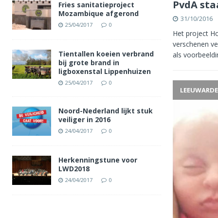
PvdA sta
Fries sanitatieproject
Mozambique afgerond
31/10/2016
25/04/2017
0
Het project Ho
verschenen ve
Tientallen koeien verbrand
als voorbeeldin
bij grote brand in
ligboxenstal Lippenhuizen
25/04/2017
0
LEEUWARD
Noord-Nederland lijkt stuk
veiliger in 2016
24/04/2017
0
Herkenningstune voor
LWD2018
24/04/2017
0