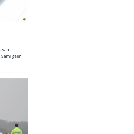
, van
t Sami geen