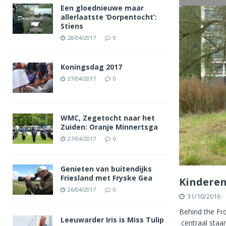
Een gloednieuwe maar
allerlaatste ‘Dorpentocht’:
Stiens
28/04/2017
0
Koningsdag 2017
27/04/2017
0
WMC, Zegetocht naar het
Zuiden: Oranje Minnertsga
27/04/2017
0
Genieten van buitendijks
Friesland met Fryske Gea
Kinderen
26/04/2017
0
31/10/2016
Behind the Fro
Leeuwarder Iris is Miss Tulip
centraal staa