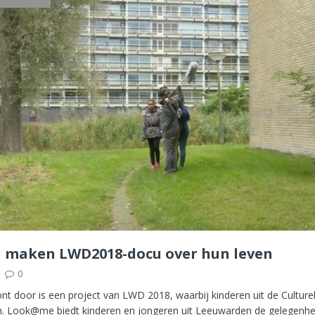
 maken LWD2018-docu over hun leven
0
nt door is een project van LWD 2018, waarbij kinderen uit de Cultur
n. Look@me biedt kinderen en jongeren uit Leeuwarden de gelegenhe