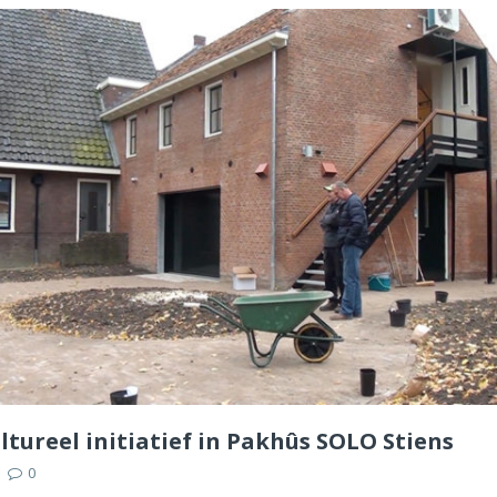
ltureel initiatief in Pakhûs SOLO Stiens
0