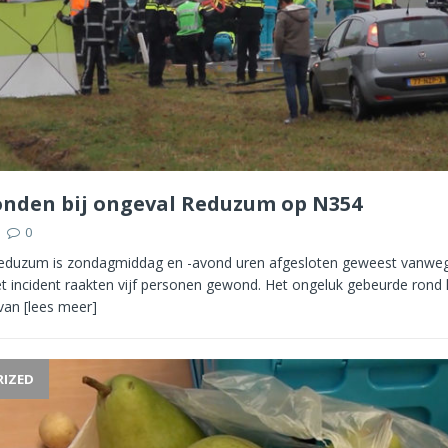
onden bij ongeval Reduzum op N354
0
eduzum is zondagmiddag en -avond uren afgesloten geweest vanweg
et incident raakten vijf personen gewond. Het ongeluk gebeurde rond ha
 van
[lees meer]
IZED