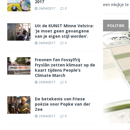
2017
een inkijkje t
26/04/2017
0
Uit de KUNST Minne Velstra:
POLITIEK
‘Je moet geen gevangene
van je eigen stijl worden’.
26/04/2017
0
Freonen fan Fossylfrij
Fryslân zetten klimaat op de
kaart tijdens People’s
Climate March
25/04/2017
0
De betekenis van Friese
poëzie voor Popke van der
Zee
25/04/2017
0