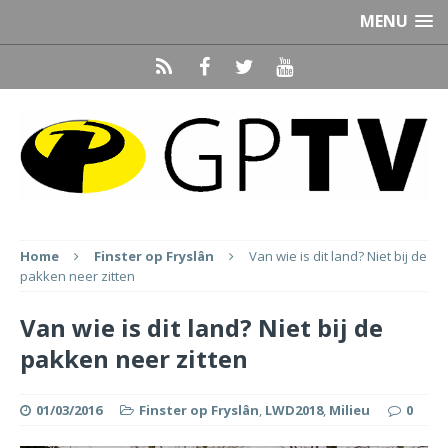
MENU
Home
Finster op Fryslân
Van wie is dit land? Niet bij de
pakken neer zitten
Van wie is dit land? Niet bij de
pakken neer zitten
01/03/2016
Finster op Fryslân
,
LWD2018
,
Milieu
0