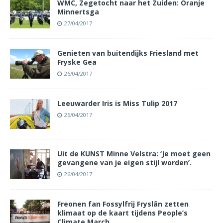
WMC, Zegetocht naar het Zuiden: Oranje
Minnertsga
27/04/2017
Genieten van buitendijks Friesland met
Fryske Gea
26/04/2017
Leeuwarder Iris is Miss Tulip 2017
26/04/2017
Uit de KUNST Minne Velstra: ‘Je moet geen
gevangene van je eigen stijl worden’.
26/04/2017
Freonen fan Fossylfrij Fryslân zetten
klimaat op de kaart tijdens People’s
Climate March