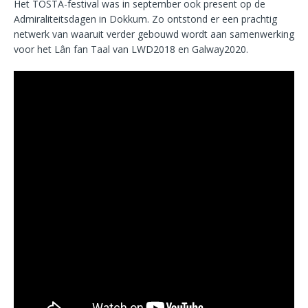
Het TOSTA-festival was in september ook present op de
Admiraliteitsdagen in Dokkum. Zo ontstond er een prachtig
netwerk van waaruit verder gebouwd wordt aan samenwerking
voor het Lân fan Taal van LWD2018 en Galway2020.