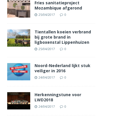
Fries sanitatieproject
Mozambique afgerond
25/04/2017
0
Tientallen koeien verbrand
bij grote brand in
ligboxenstal Lippenhuizen
25/04/2017
0
Noord-Nederland lijkt stuk
veiliger in 2016
24/04/2017
0
Herkenningstune voor
LWD2018
24/04/2017
0