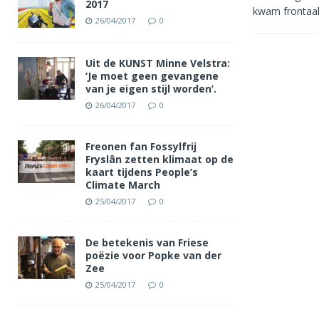
2017
kwam frontaal
26/04/2017
0
Uit de KUNST Minne Velstra:
‘Je moet geen gevangene
van je eigen stijl worden’.
26/04/2017
0
Freonen fan Fossylfrij
Fryslân zetten klimaat op de
kaart tijdens People’s
Climate March
25/04/2017
0
De betekenis van Friese
poëzie voor Popke van der
Zee
25/04/2017
0