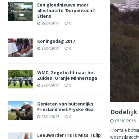
Een gloednieuwe maar
allerlaatste ‘Dorpentocht’:
Stiens
28/04/2017
0
Koningsdag 2017
27/04/2017
0
WMC, Zegetocht naar het
Zuiden: Oranje Minnertsga
27/04/2017
0
Genieten van buitendijks
Friesland met Fryske Gea
Dodelijk
26/04/2017
0
05/10/2016
Frontale botsi
Leeuwarder Iris is Miss Tulip
woensdagochte