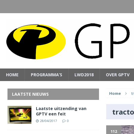
HOME
PROGRAMMA’S
LWD2018
OVER GPTV
Home
t
LAATSTE NIEUWS
Laatste uitzending van
tracto
GPTV een feit
28/04/2017
0
112