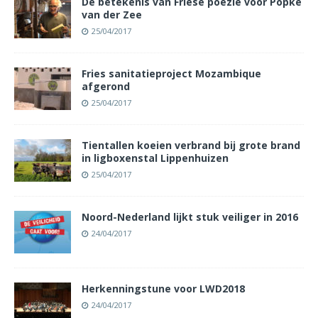
De betekenis van Friese poëzie voor Popke
van der Zee
25/04/2017
Fries sanitatieproject Mozambique
afgerond
25/04/2017
Tientallen koeien verbrand bij grote brand
in ligboxenstal Lippenhuizen
25/04/2017
Noord-Nederland lijkt stuk veiliger in 2016
24/04/2017
Herkenningstune voor LWD2018
24/04/2017