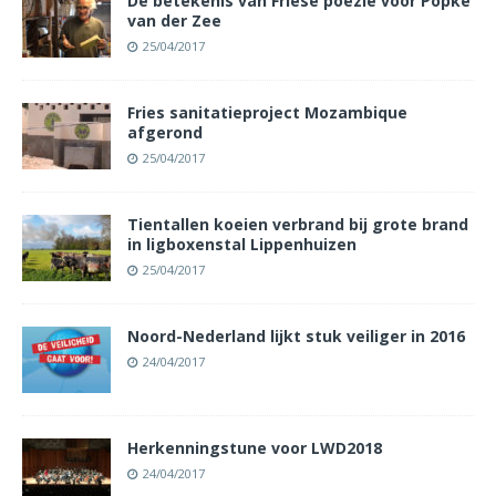
De betekenis van Friese poëzie voor Popke
van der Zee
25/04/2017
Fries sanitatieproject Mozambique
afgerond
25/04/2017
Tientallen koeien verbrand bij grote brand
in ligboxenstal Lippenhuizen
25/04/2017
Noord-Nederland lijkt stuk veiliger in 2016
24/04/2017
Herkenningstune voor LWD2018
24/04/2017