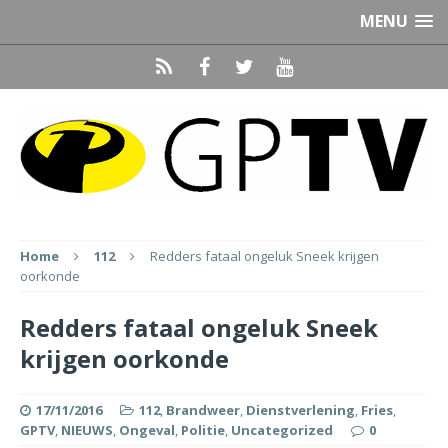
MENU
Home
112
Redders fataal ongeluk Sneek krijgen
oorkonde
Redders fataal ongeluk Sneek
krijgen oorkonde
17/11/2016
112
,
Brandweer
,
Dienstverlening
,
Fries
,
GPTV
,
NIEUWS
,
Ongeval
,
Politie
,
Uncategorized
0