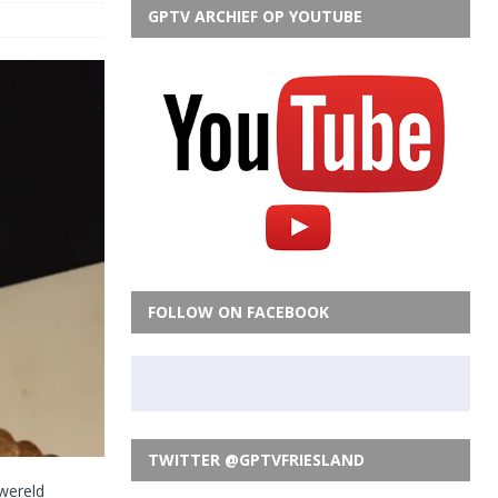
GPTV ARCHIEF OP YOUTUBE
FOLLOW ON FACEBOOK
TWITTER @GPTVFRIESLAND
wereld