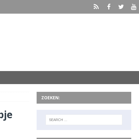
ZOEKEN:
pje