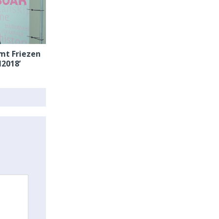
mt Friezen
H2018’