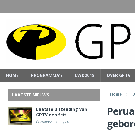
HOME
PROGRAMMA’S
LWD2018
OVER GPTV
Home
D
LAATSTE NIEUWS
Perua
Laatste uitzending van
GPTV een feit
gebor
28/04/2017
0