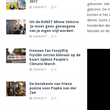
2017
gekomen. Het 
26/04/2017
0
geboren. De m
komen in het w
dieren. Soms 
Uit de KUNST Minne Velstra:
honderden die
‘Je moet geen gevangene
van je eigen stijl worden’.
Moeder en de 
26/04/2017
0
Freonen fan Fossylfrij
Fryslân zetten klimaat op de
kaart tijdens People’s
Climate March
25/04/2017
0
De betekenis van Friese
poëzie voor Popke van der
Zee
25/04/2017
0