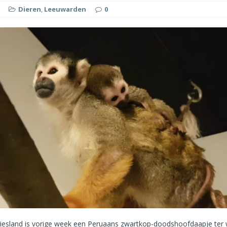
Dieren
,
Leeuwarden
0
iesland is vorige week een Peruaans zwartkop-doodshoofdaapje ter 