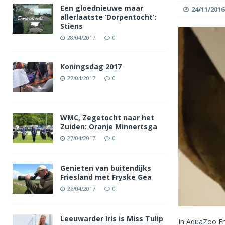
Een gloednieuwe maar
24/11/2016
allerlaatste ‘Dorpentocht’:
Stiens
28/04/2017
0
Koningsdag 2017
27/04/2017
0
WMC, Zegetocht naar het
Zuiden: Oranje Minnertsga
27/04/2017
0
Genieten van buitendijks
Friesland met Fryske Gea
26/04/2017
0
Leeuwarder Iris is Miss Tulip
In AquaZoo Fr