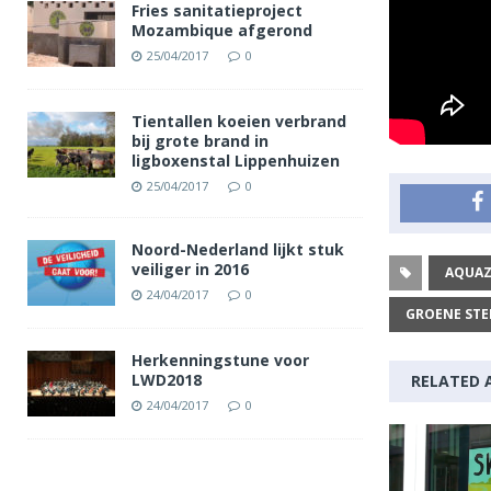
Fries sanitatieproject
Mozambique afgerond
25/04/2017
0
Tientallen koeien verbrand
bij grote brand in
ligboxenstal Lippenhuizen
25/04/2017
0
Noord-Nederland lijkt stuk
veiliger in 2016
AQUA
24/04/2017
0
GROENE STE
Herkenningstune voor
LWD2018
RELATED 
24/04/2017
0