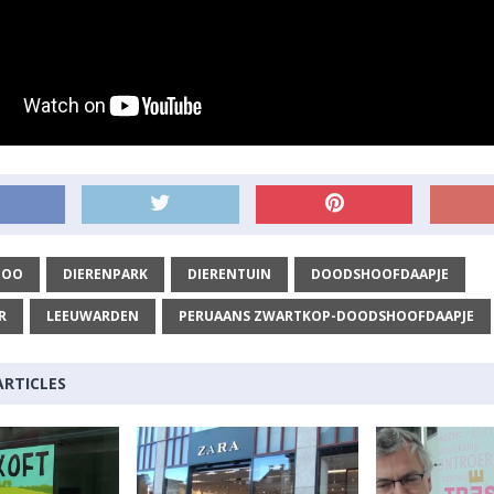
ZOO
DIERENPARK
DIERENTUIN
DOODSHOOFDAAPJE
R
LEEUWARDEN
PERUAANS ZWARTKOP-DOODSHOOFDAAPJE
ARTICLES