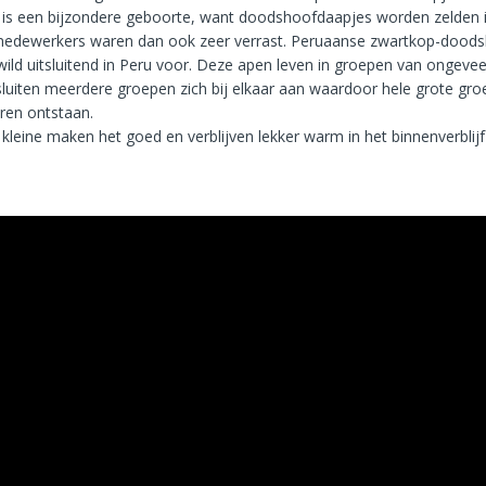
is een bijzondere geboorte, want doodshoofdaapjes worden zelden i
edewerkers waren dan ook zeer verrast. Peruaanse zwartkop-dood
ild uitsluitend in Peru voor. Deze apen leven in groepen van ongevee
sluiten meerdere groepen zich bij elkaar aan waardoor hele grote gr
ren ontstaan.
kleine maken het goed en verblijven lekker warm in het binnenverblij