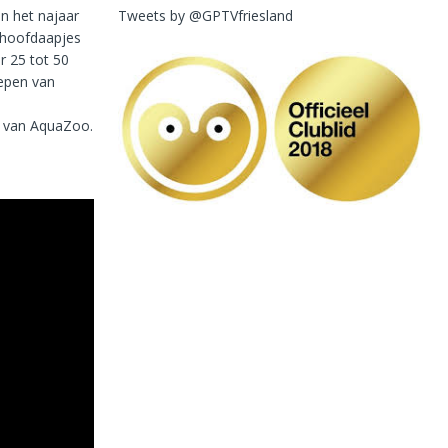
Tweets by @GPTVfriesland
n het najaar
shoofdaapjes
r 25 tot 50
oepen van
f van AquaZoo.