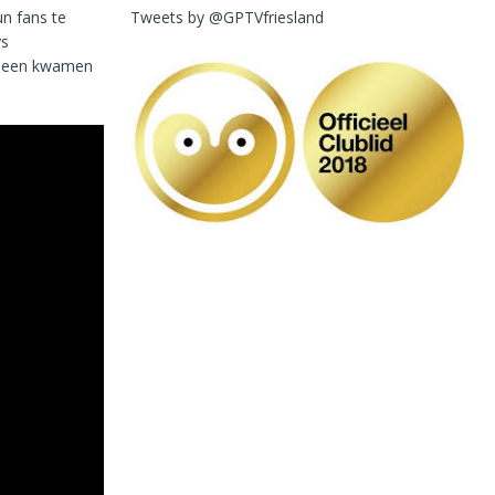
Tweets by @GPTVfriesland
un fans te
ys
r een kwamen