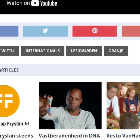
 WIT'34
INTERNATIONALS
LEEUWARDEN
ORANJE
ARTICLES
Fryslân steeds
Vastberadenheid in DNA
Resto VanHar