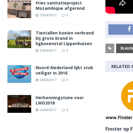
Fries sanitatieproject
Mozambique afgerond
25/04/2017
0
Tientallen koeien verbrand
bij grote brand in
ligboxenstal Lippenhuizen
BLAUW
25/04/2017
0
RELATED 
Noord-Nederland lijkt stuk
veiliger in 2016
24/04/2017
0
Herkenningstune voor
LWD2018
24/04/2017
0
Finster op 