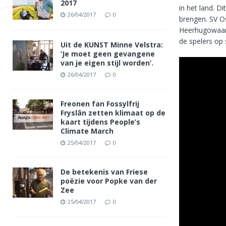
2017
in het land. D
26/04/2017
0
brengen. SV O
Heerhugowaard
de spelers op 
Uit de KUNST Minne Velstra:
‘Je moet geen gevangene
van je eigen stijl worden’.
26/04/2017
0
Freonen fan Fossylfrij
Fryslân zetten klimaat op de
kaart tijdens People’s
Climate March
25/04/2017
0
De betekenis van Friese
poëzie voor Popke van der
Zee
25/04/2017
0