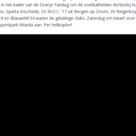
it in het kader van de Oranje Fandag om de voetbalhelden dichterbij h
ss, Sparta Enschede, SV M.O.C. ’17 uit Bergen op Zoom, VV Reigerbo
 en BlauwWit’34 waren de gelukkige clubs. Zaterdag om kwart voo
sportpark Wiarda aan. Per helikopter!