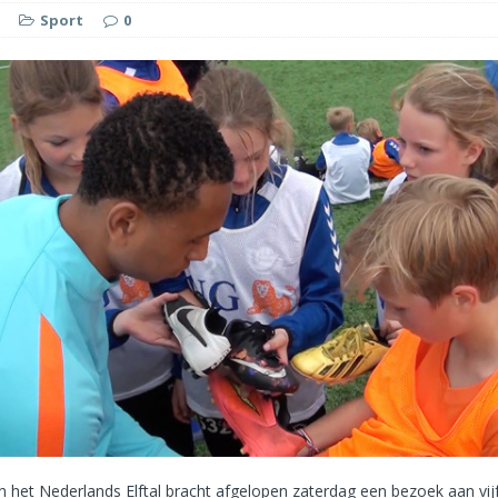
Sport
0
n het Nederlands Elftal bracht afgelopen zaterdag een bezoek aan vi