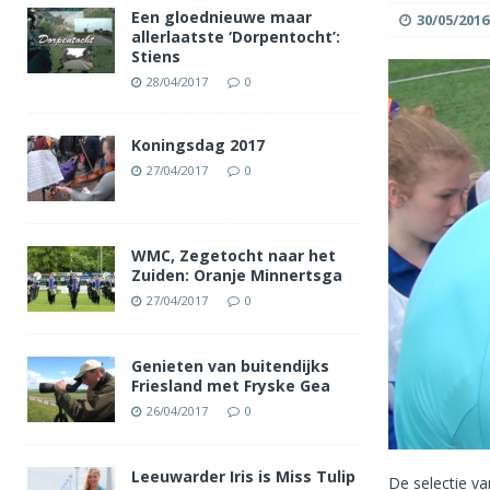
Een gloednieuwe maar
30/05/2016
allerlaatste ‘Dorpentocht’:
Stiens
28/04/2017
0
Koningsdag 2017
27/04/2017
0
WMC, Zegetocht naar het
Zuiden: Oranje Minnertsga
27/04/2017
0
Genieten van buitendijks
Friesland met Fryske Gea
26/04/2017
0
Leeuwarder Iris is Miss Tulip
De selectie va