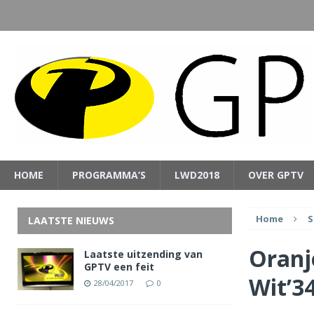
HOME
PROGRAMMA’S
LWD2018
OVER GPTV
Home
S
LAATSTE NIEUWS
Oranj
Laatste uitzending van
GPTV een feit
Wit’3
28/04/2017
0