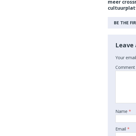
meer cross
cultuurpla
BE THE F
Leave 
Your email
Comment
Name
*
Email
*