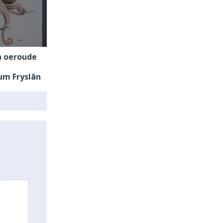
n oeroude
m Fryslân