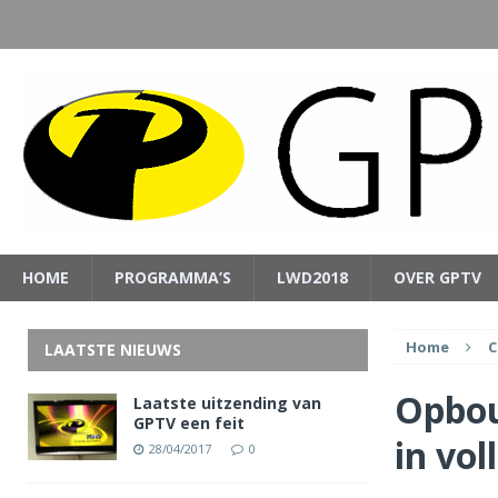
HOME
PROGRAMMA’S
LWD2018
OVER GPTV
Home
C
LAATSTE NIEUWS
Opbou
Laatste uitzending van
GPTV een feit
in vol
28/04/2017
0