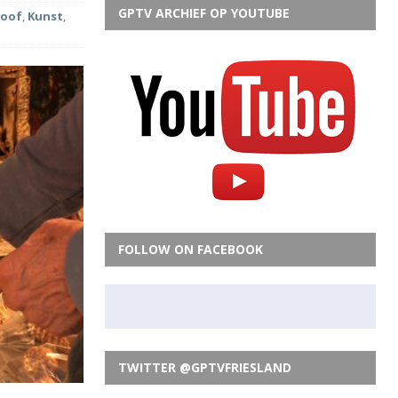
GPTV ARCHIEF OP YOUTUBE
loof
,
Kunst
,
FOLLOW ON FACEBOOK
TWITTER @GPTVFRIESLAND