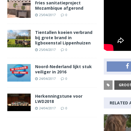
Fries sanitatieproject
Mozambique afgerond
25/04/2017
0
Tientallen koeien verbrand
bij grote brand in
ligboxenstal Lippenhuizen
25/04/2017
0
Noord-Nederland lijkt stuk
veiliger in 2016
24/04/2017
0
GROOT
Herkenningstune voor
LWD2018
RELATED 
24/04/2017
0