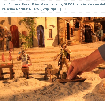
Cultuur
,
Feest
,
Fries
,
Geschiedenis
,
GPTV
,
Historie
,
Kerk en Ge
,
Museum
,
Natuur
,
NIEUWS
,
Vrije tijd
0