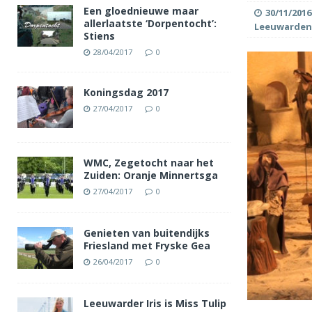
Een gloednieuwe maar
30/11/2016
allerlaatste ‘Dorpentocht’:
Leeuwarden
Stiens
28/04/2017
0
Koningsdag 2017
27/04/2017
0
WMC, Zegetocht naar het
Zuiden: Oranje Minnertsga
27/04/2017
0
Genieten van buitendijks
Friesland met Fryske Gea
26/04/2017
0
Leeuwarder Iris is Miss Tulip