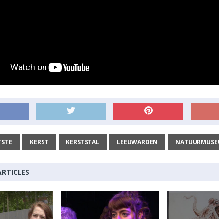
STE
KERST
KERSTSTAL
LEEUWARDEN
NATUURMUSE
ARTICLES