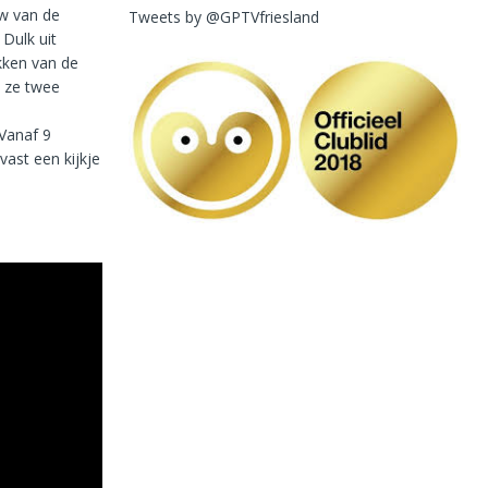
w van de
Tweets by @GPTVfriesland
Dulk uit
kken van de
n ze twee
Vanaf 9
ast een kijkje