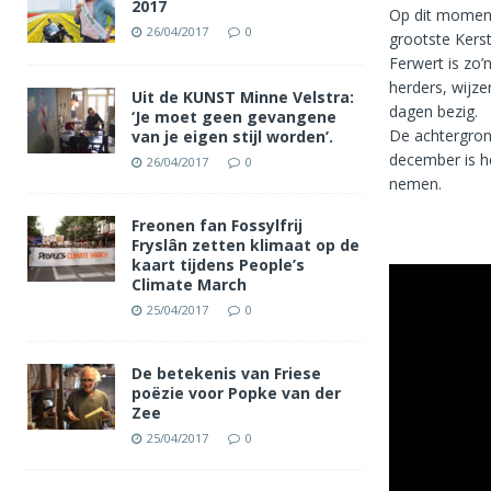
2017
Op dit moment
26/04/2017
0
grootste Kerst
Ferwert is zo’
herders, wijze
Uit de KUNST Minne Velstra:
dagen bezig.
‘Je moet geen gevangene
De achtergron
van je eigen stijl worden’.
december is h
26/04/2017
0
nemen.
Freonen fan Fossylfrij
Fryslân zetten klimaat op de
kaart tijdens People’s
Climate March
25/04/2017
0
De betekenis van Friese
poëzie voor Popke van der
Zee
25/04/2017
0