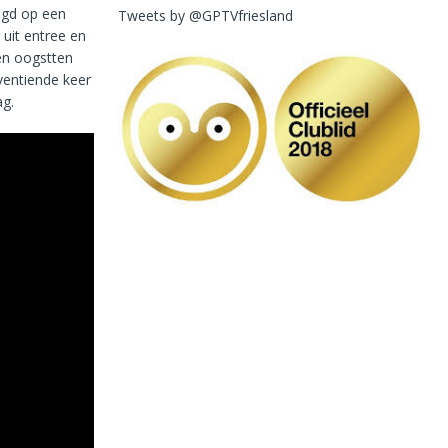
egd op een
Tweets by @GPTVfriesland
 uit entree en
en oogstten
ventiende keer
g.