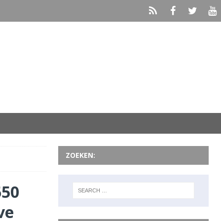
ZOEKEN:
650
ve