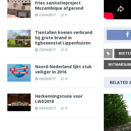
Fries sanitatieproject
Mozambique afgerond
25/04/2017
0
Tientallen koeien verbrand
bij grote brand in
ligboxenstal Lippenhuizen
25/04/2017
0
BEETS
WITMARSUM
Noord-Nederland lijkt stuk
veiliger in 2016
24/04/2017
0
RELATED 
Herkenningstune voor
LWD2018
24/04/2017
0