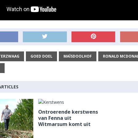
TERZWAAG
GOED DOEL
MAÏSDOOLHOF
RONALD MCDONA
ARTICLES
Ontroerende kerstwens
van Fenna uit
Witmarsum komt uit