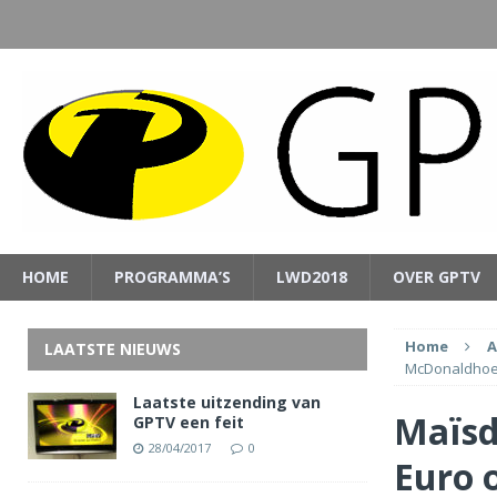
HOME
PROGRAMMA’S
LWD2018
OVER GPTV
Home
A
LAATSTE NIEUWS
McDonaldho
Laatste uitzending van
Maïsd
GPTV een feit
28/04/2017
0
Euro 