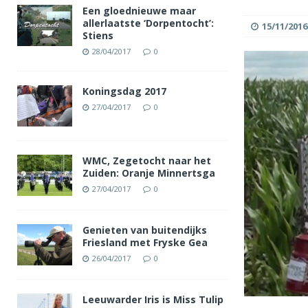
Een gloednieuwe maar
allerlaatste ‘Dorpentocht’:
15/11/2016
Stiens
28/04/2017
0
Koningsdag 2017
27/04/2017
0
WMC, Zegetocht naar het
Zuiden: Oranje Minnertsga
27/04/2017
0
Genieten van buitendijks
Friesland met Fryske Gea
26/04/2017
0
Leeuwarder Iris is Miss Tulip