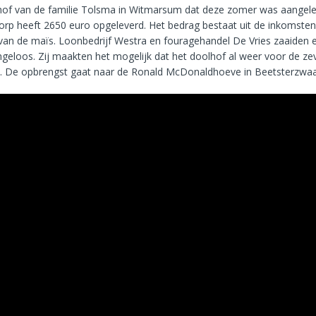
of van de familie Tolsma in Witmarsum dat deze zomer was aangel
dorp heeft 2650 euro opgeleverd. Het bedrag bestaat uit de inkomsten
van de maïs. Loonbedrijf Westra en fouragehandel De Vries zaaiden 
geloos. Zij maakten het mogelijk dat het doolhof al weer voor de ze
 De opbrengst gaat naar de Ronald McDonaldhoeve in Beetsterzwaa