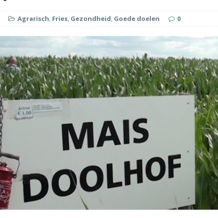
Agrarisch
,
Fries
,
Gezondheid
,
Goede doelen
0