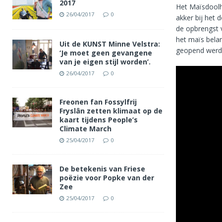
2017
Het Maïsdoolh
26/04/2017
0
akker bij het 
de opbrengst 
het maïs belan
Uit de KUNST Minne Velstra:
geopend werd.
‘Je moet geen gevangene
van je eigen stijl worden’.
26/04/2017
0
Freonen fan Fossylfrij
Fryslân zetten klimaat op de
kaart tijdens People’s
Climate March
25/04/2017
0
De betekenis van Friese
poëzie voor Popke van der
Zee
25/04/2017
0