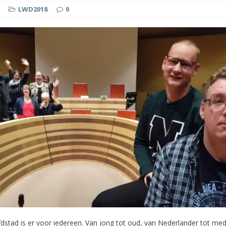
LWD2018
0
dstad is er voor iedereen. Van jong tot oud, van Nederlander tot me