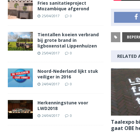
Fries sanitatieproject
Mozambique afgerond
25/04/2017
0
Tientallen koeien verbrand
BEPER
bij grote brand in
ligboxenstal Lippenhuizen
25/04/2017
0
RELATED 
Noord-Nederland lijkt stuk
veiliger in 2016
24/04/2017
0
Herkenningstune voor
LWD2018
24/04/2017
0
Taalexpo b
gaat OBE h