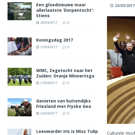
Een gloednieuwe maar
23/03/2017
allerlaatste ‘Dorpentocht’:
Stiens
28/04/2017
0
Koningsdag 2017
27/04/2017
0
WMC, Zegetocht naar het
Zuiden: Oranje Minnertsga
27/04/2017
0
Genieten van buitendijks
Friesland met Fryske Gea
26/04/2017
0
Leeuwarder Iris is Miss Tulip
Culturele Hoof