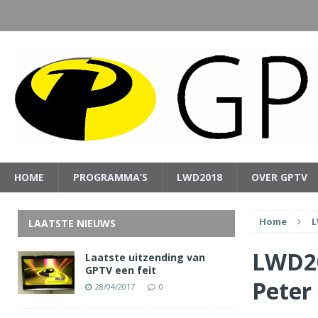
HOME
PROGRAMMA’S
LWD2018
OVER GPTV
Home
L
LAATSTE NIEUWS
LWD20
Laatste uitzending van
GPTV een feit
Peter
28/04/2017
0