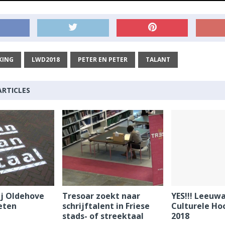
KING
LWD2018
PETER EN PETER
TALANT
ARTICLES
ij Oldehove
Tresoar zoekt naar
YES!!! Leeuwa
eten
schrijftalent in Friese
Culturele Ho
stads- of streektaal
2018