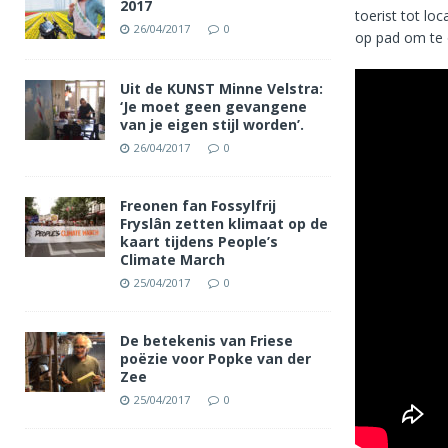
2017
toerist tot lo
26/04/2017
0
op pad om te 
Uit de KUNST Minne Velstra:
‘Je moet geen gevangene
van je eigen stijl worden’.
26/04/2017
0
Freonen fan Fossylfrij
Fryslân zetten klimaat op de
kaart tijdens People’s
Climate March
25/04/2017
0
De betekenis van Friese
poëzie voor Popke van der
Zee
25/04/2017
0