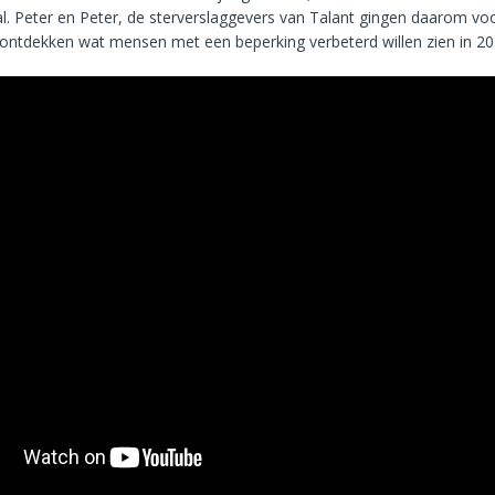
cal. Peter en Peter, de sterverslaggevers van Talant gingen daarom 
ontdekken wat mensen met een beperking verbeterd willen zien in 20