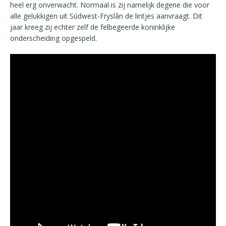
heel erg onverwacht. Normaal is zij namelijk degene die voor
alle gelukkigen uit Súdwest-Fryslân de lintjes aanvraagt. Dit
jaar kreeg zij echter zelf de felbegeerde koninklijke
onderscheiding opgespeld.