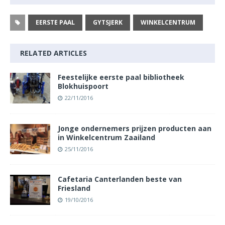
EERSTE PAAL
GYTSJERK
WINKELCENTRUM
RELATED ARTICLES
Feestelijke eerste paal bibliotheek
Blokhuispoort
22/11/2016
Jonge ondernemers prijzen producten aan
in Winkelcentrum Zaailand
25/11/2016
Cafetaria Canterlanden beste van
Friesland
19/10/2016