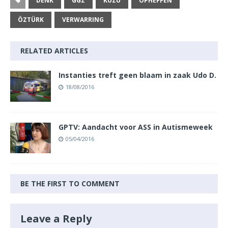
DENK
GGZ
KUZU
OPHEFFEN
ÖZTÜRK
VERWARRING
RELATED ARTICLES
Instanties treft geen blaam in zaak Udo D.
18/08/2016
GPTV: Aandacht voor ASS in Autismeweek
05/04/2016
BE THE FIRST TO COMMENT
Leave a Reply