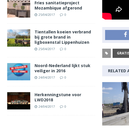
Fries sanitatieproject
Mozambique afgerond
25/04/2017
0
Tientallen koeien verbrand
bij grote brand in
ligboxenstal Lippenhuizen
25/04/2017
0
GRATI
Noord-Nederland lijkt stuk
veiliger in 2016
RELATED 
24/04/2017
0
Herkenningstune voor
LWD2018
24/04/2017
0