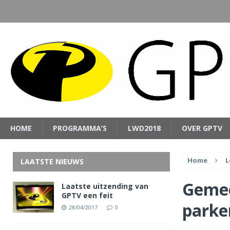
HOME
PROGRAMMA’S
LWD2018
OVER GPTV
Home
L
LAATSTE NIEUWS
Gemee
Laatste uitzending van
GPTV een feit
parke
28/04/2017
0