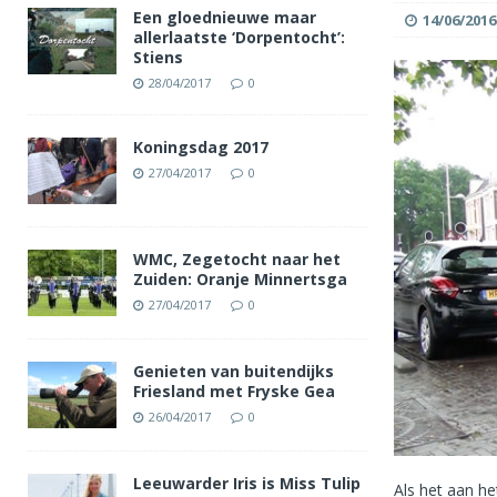
Een gloednieuwe maar
14/06/2016
allerlaatste ‘Dorpentocht’:
Stiens
28/04/2017
0
Koningsdag 2017
27/04/2017
0
WMC, Zegetocht naar het
Zuiden: Oranje Minnertsga
27/04/2017
0
Genieten van buitendijks
Friesland met Fryske Gea
26/04/2017
0
Leeuwarder Iris is Miss Tulip
Als het aan he