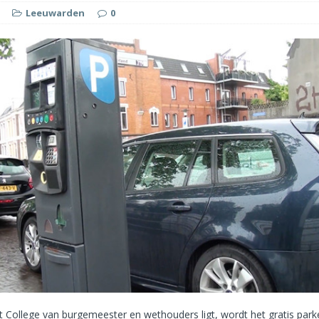
Leeuwarden
0
t College van burgemeester en wethouders ligt, wordt het gratis par