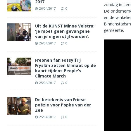
2017
zondag in Lee
26/04/2017
0
De ondernemer
en de winkeli
Binnenstadsma
Uit de KUNST Minne Velstra:
gemeente.
‘Je moet geen gevangene
van je eigen stijl worden’.
26/04/2017
0
Freonen fan Fossylfrij
Fryslân zetten klimaat op de
kaart tijdens People’s
Climate March
25/04/2017
0
De betekenis van Friese
poëzie voor Popke van der
Zee
25/04/2017
0