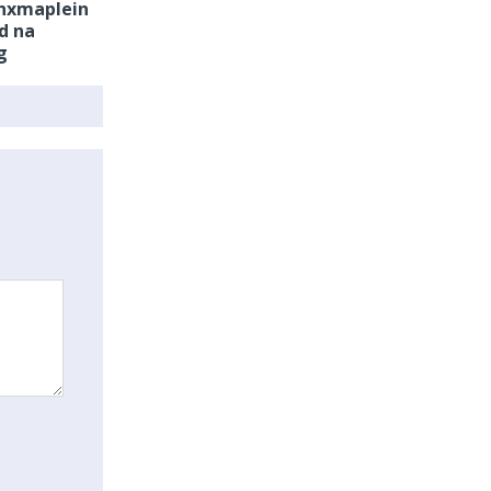
inxmaplein
d na
g