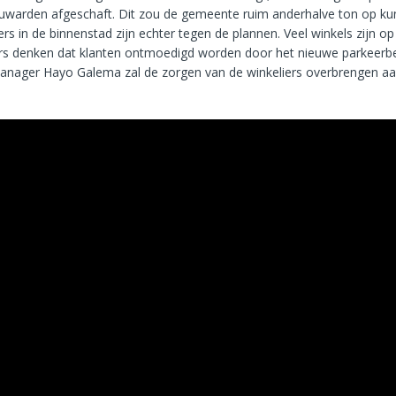
uwarden afgeschaft. Dit zou de gemeente ruim anderhalve ton op ku
s in de binnenstad zijn echter tegen de plannen. Veel winkels zijn o
ers denken dat klanten ontmoedigd worden door het nieuwe parkeerbe
nager Hayo Galema zal de zorgen van de winkeliers overbrengen aa