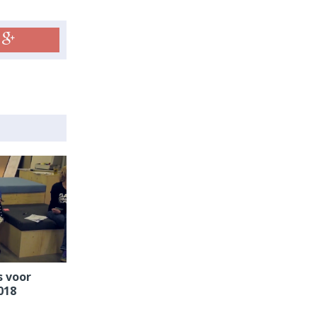
s voor
018