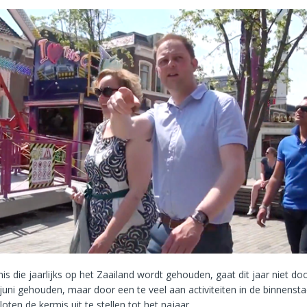
 die jaarlijks op het Zaailand wordt gehouden, gaat dit jaar niet do
juni gehouden, maar door een te veel aan activiteiten in de binnensta
ten de kermis uit te stellen tot het najaar.