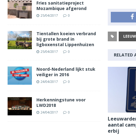
Fries sanitatieproject
Mozambique afgerond
25/04/2017
0
Tientallen koeien verbrand
LEEUW
bij grote brand in
ligboxenstal Lippenhuizen
25/04/2017
0
RELATED 
Noord-Nederland lijkt stuk
veiliger in 2016
24/04/2017
0
Herkenningstune voor
LWD2018
24/04/2017
0
Leeuwarden 
aantal cam
erbij