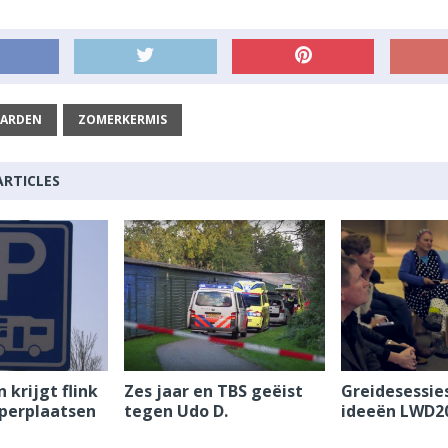
ARDEN
ZOMERKERMIS
ARTICLES
krijgt flink
Zes jaar en TBS geëist
Greidesessie
perplaatsen
tegen Udo D.
ideeën LWD2