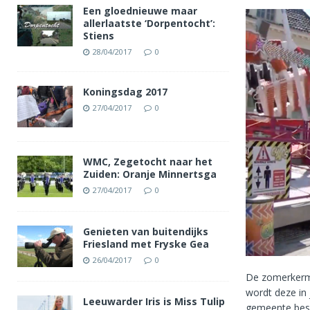
Een gloednieuwe maar
allerlaatste ‘Dorpentocht’:
Stiens
28/04/2017
0
Koningsdag 2017
27/04/2017
0
WMC, Zegetocht naar het
Zuiden: Oranje Minnertsga
27/04/2017
0
Genieten van buitendijks
Friesland met Fryske Gea
26/04/2017
0
De zomerkermis
wordt deze in 
Leeuwarder Iris is Miss Tulip
gemeente beslo