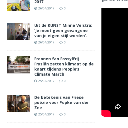
2017
26/04/2017
0
Uit de KUNST Minne Velstra:
‘Je moet geen gevangene
van je eigen stijl worden’.
26/04/2017
0
Freonen fan Fossylfrij
Fryslân zetten klimaat op de
kaart tijdens People’s
Climate March
25/04/2017
0
De betekenis van Friese
poëzie voor Popke van der
Zee
25/04/2017
0