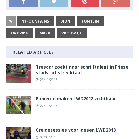
11FOUNTAINS
DION
FONTEIN
LWD2018
MARK
VROUWTJE
RELATED ARTICLES
Tresoar zoekt naar schrijftalent in Friese
stads- of streektaal
29/11/2016
Banieren maken LWD2018 zichtbaar
22/12/2016
Greidesessies voor ideeën LWD2018
02/03/2016