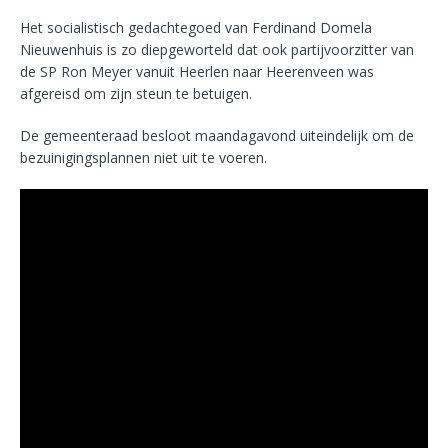
Het socialistisch gedachtegoed van Ferdinand Domela
Nieuwenhuis is zo diepgeworteld dat ook partijvoorzitter van
de SP Ron Meyer vanuit Heerlen naar Heerenveen was
afgereisd om zijn steun te betuigen.
De gemeenteraad besloot maandagavond uiteindelijk om de
bezuinigingsplannen niet uit te voeren.