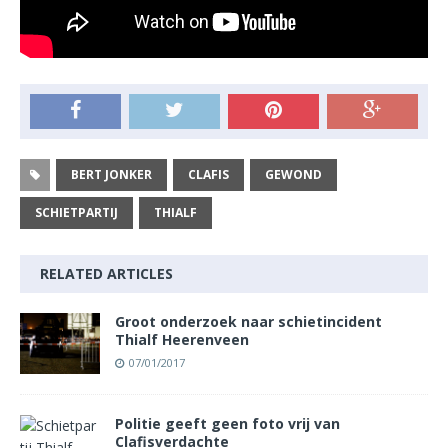
BERT JONKER
CLAFIS
GEWOND
SCHIETPARTIJ
THIALF
RELATED ARTICLES
Groot onderzoek naar schietincident
Thialf Heerenveen
07/01/2017
Politie geeft geen foto vrij van
Clafisverdachte