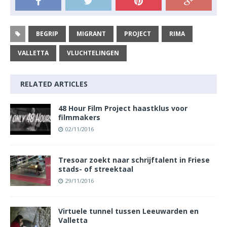
BEGRIP
MIGRANT
PROJECT
RIMA
VALLETTA
VLUCHTELINGEN
RELATED ARTICLES
48 Hour Film Project haastklus voor
filmmakers
02/11/2016
Tresoar zoekt naar schrijftalent in Friese
stads- of streektaal
29/11/2016
Virtuele tunnel tussen Leeuwarden en
Valletta