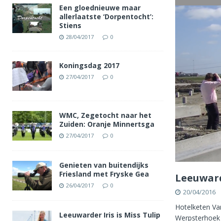
Een gloednieuwe maar
allerlaatste ‘Dorpentocht’:
Stiens
28/04/2017
0
Koningsdag 2017
27/04/2017
0
WMC, Zegetocht naar het
Zuiden: Oranje Minnertsga
27/04/2017
0
Genieten van buitendijks
Friesland met Fryske Gea
Leeuward
26/04/2017
0
20/04/2016
Hotelketen Va
Leeuwarder Iris is Miss Tulip
Werpsterhoek i