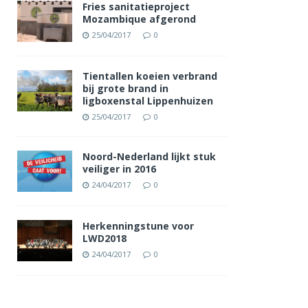
Fries sanitatieproject
Mozambique afgerond
25/04/2017
0
Tientallen koeien verbrand
bij grote brand in
ligboxenstal Lippenhuizen
25/04/2017
0
Noord-Nederland lijkt stuk
veiliger in 2016
24/04/2017
0
Herkenningstune voor
LWD2018
24/04/2017
0