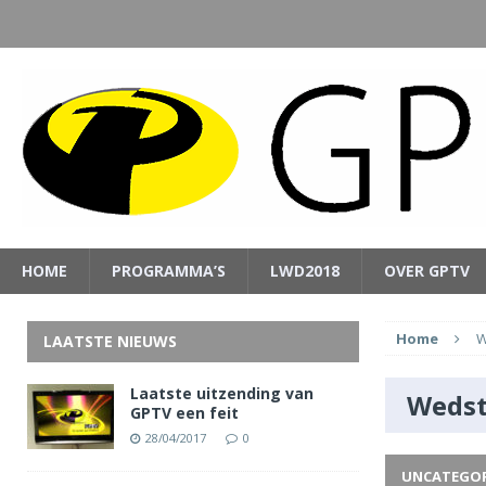
HOME
PROGRAMMA’S
LWD2018
OVER GPTV
Home
W
LAATSTE NIEUWS
Laatste uitzending van
Wedst
GPTV een feit
28/04/2017
0
UNCATEGOR