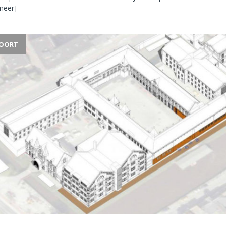
meer]
POORT