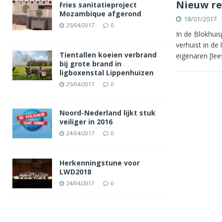
Nieuw re
Fries sanitatieproject
Mozambique afgerond
18/01/2017
25/04/2017
0
In de Blokhui
verhuist in de
Tientallen koeien verbrand
eigenaren
[le
bij grote brand in
ligboxenstal Lippenhuizen
25/04/2017
0
Noord-Nederland lijkt stuk
veiliger in 2016
24/04/2017
0
Herkenningstune voor
LWD2018
24/04/2017
0