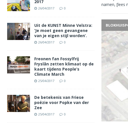
2017
namen,
[lees 
26/04/2017
0
Uit de KUNST Minne Velstra:
BLOKHUIS
‘Je moet geen gevangene
van je eigen stijl worden’.
26/04/2017
0
Freonen fan Fossylfrij
Fryslân zetten klimaat op de
kaart tijdens People’s
Climate March
25/04/2017
0
De betekenis van Friese
poëzie voor Popke van der
Zee
25/04/2017
0