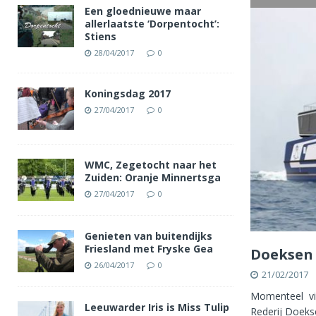
Een gloednieuwe maar
allerlaatste ‘Dorpentocht’:
Stiens
28/04/2017
0
Koningsdag 2017
27/04/2017
0
WMC, Zegetocht naar het
Zuiden: Oranje Minnertsga
27/04/2017
0
Genieten van buitendijks
Friesland met Fryske Gea
Doeksen 
26/04/2017
0
21/02/2017
Momenteel vin
Leeuwarder Iris is Miss Tulip
Rederij Doeks