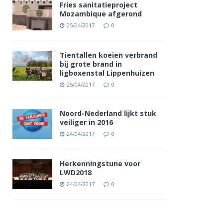
Fries sanitatieproject
Mozambique afgerond
25/04/2017
0
Tientallen koeien verbrand
bij grote brand in
ligboxenstal Lippenhuizen
25/04/2017
0
Noord-Nederland lijkt stuk
veiliger in 2016
24/04/2017
0
Herkenningstune voor
LWD2018
24/04/2017
0