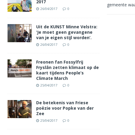
2017
gemeente waar
26/04/2017
0
Uit de KUNST Minne Velstra:
‘Je moet geen gevangene
van je eigen stijl worden’.
26/04/2017
0
Freonen fan Fossylfrij
Fryslân zetten klimaat op de
kaart tijdens People’s
Climate March
25/04/2017
0
De betekenis van Friese
poëzie voor Popke van der
Zee
25/04/2017
0