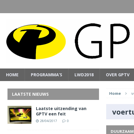
HOME
PROGRAMMA’S
LWD2018
OVER GPTV
Home
v
LAATSTE NIEUWS
Laatste uitzending van
voert
GPTV een feit
28/04/2017
0
DUURZAAM