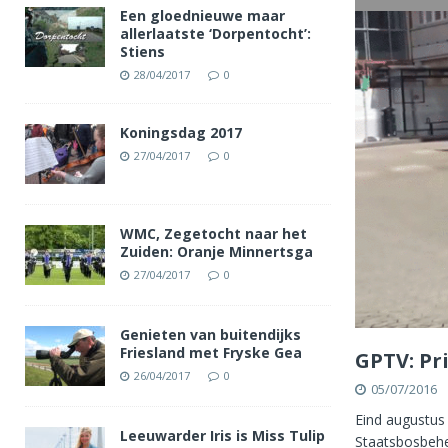
Een gloednieuwe maar
allerlaatste ‘Dorpentocht’:
Stiens
28/04/2017
0
Koningsdag 2017
27/04/2017
0
WMC, Zegetocht naar het
Zuiden: Oranje Minnertsga
27/04/2017
0
Genieten van buitendijks
Friesland met Fryske Gea
GPTV: Pr
26/04/2017
0
05/07/2016
Eind augustus 
Leeuwarder Iris is Miss Tulip
Staatsbosbehe