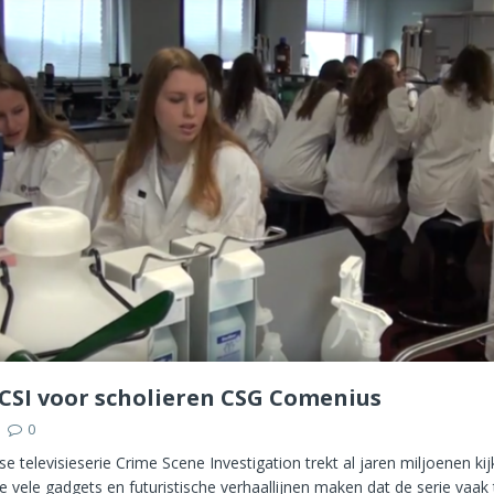
e CSI voor scholieren CSG Comenius
0
 televisieserie Crime Scene Investigation trekt al jaren miljoenen kij
e vele gadgets en futuristische verhaallijnen maken dat de serie vaak 