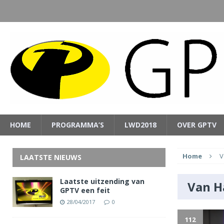
HOME
PROGRAMMA’S
LWD2018
OVER GPTV
Home
V
LAATSTE NIEUWS
Laatste uitzending van
Van H
GPTV een feit
28/04/2017
0
112