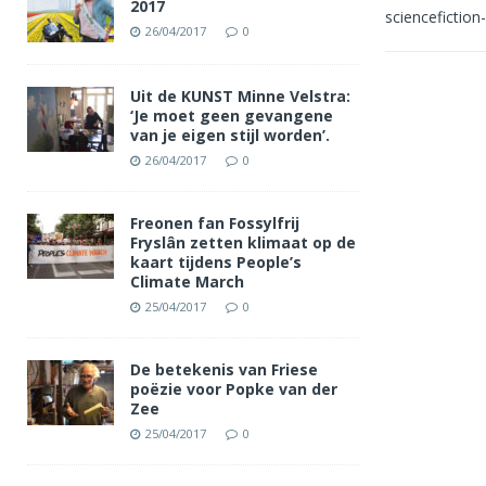
2017
sciencefictio
26/04/2017
0
Uit de KUNST Minne Velstra:
‘Je moet geen gevangene
van je eigen stijl worden’.
26/04/2017
0
Freonen fan Fossylfrij
Fryslân zetten klimaat op de
kaart tijdens People’s
Climate March
25/04/2017
0
De betekenis van Friese
poëzie voor Popke van der
Zee
25/04/2017
0