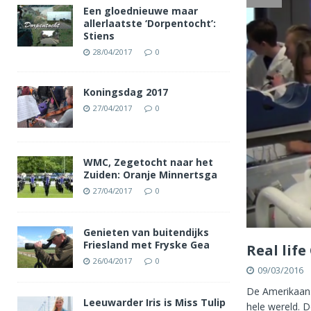
Een gloednieuwe maar
allerlaatste ‘Dorpentocht’:
Stiens
28/04/2017
0
Koningsdag 2017
27/04/2017
0
WMC, Zegetocht naar het
Zuiden: Oranje Minnertsga
27/04/2017
0
Genieten van buitendijks
Friesland met Fryske Gea
Real lif
26/04/2017
0
09/03/2016
De Amerikaanse
Leeuwarder Iris is Miss Tulip
hele wereld. D