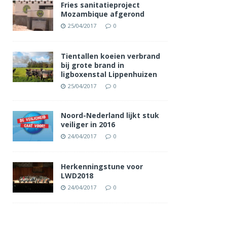
Fries sanitatieproject
Mozambique afgerond
25/04/2017
0
Tientallen koeien verbrand
bij grote brand in
ligboxenstal Lippenhuizen
25/04/2017
0
Noord-Nederland lijkt stuk
veiliger in 2016
24/04/2017
0
Herkenningstune voor
LWD2018
24/04/2017
0