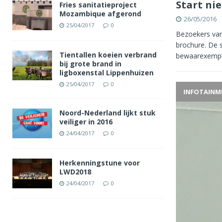
Start ni
Fries sanitatieproject
Mozambique afgerond
26/05/2016
25/04/2017
0
Bezoekers va
brochure. De 
Tientallen koeien verbrand
bewaarexempla
bij grote brand in
ligboxenstal Lippenhuizen
25/04/2017
0
INFOTAINM
Noord-Nederland lijkt stuk
veiliger in 2016
24/04/2017
0
Herkenningstune voor
LWD2018
24/04/2017
0