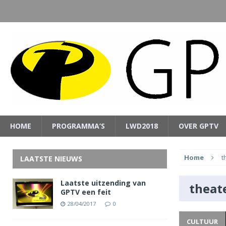
HOME
PROGRAMMA’S
LWD2018
OVER GPTV
Home
t
LAATSTE NIEUWS
Laatste uitzending van
theat
GPTV een feit
28/04/2017
0
CULTUUR