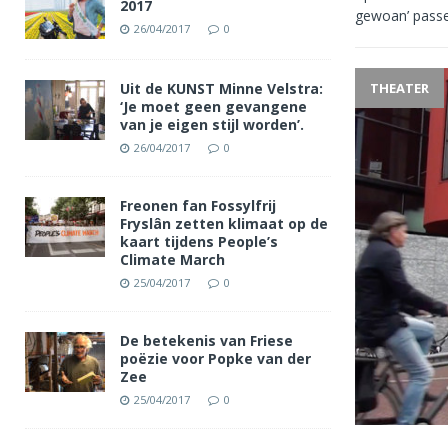
2017
gewoan’ pass
26/04/2017
0
Uit de KUNST Minne Velstra:
THEATER
‘Je moet geen gevangene
van je eigen stijl worden’.
26/04/2017
0
Freonen fan Fossylfrij
Fryslân zetten klimaat op de
kaart tijdens People’s
Climate March
25/04/2017
0
De betekenis van Friese
poëzie voor Popke van der
Zee
25/04/2017
0