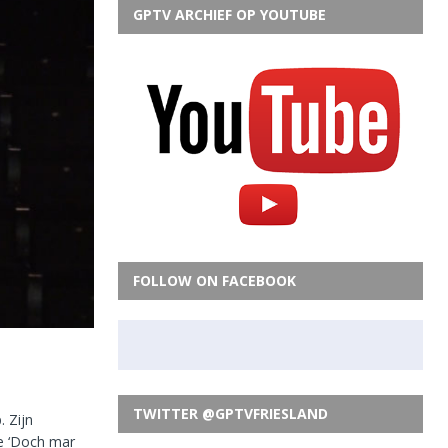
GPTV ARCHIEF OP YOUTUBE
FOLLOW ON FACEBOOK
TWITTER @GPTVFRIESLAND
. Zijn
ge ‘Doch mar