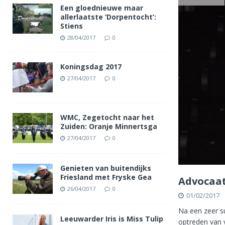
Een gloednieuwe maar
allerlaatste ‘Dorpentocht’:
Stiens
28/04/2017
0
Koningsdag 2017
27/04/2017
0
WMC, Zegetocht naar het
Zuiden: Oranje Minnertsga
27/04/2017
0
Genieten van buitendijks
Friesland met Fryske Gea
Advocaat
26/04/2017
0
01/02/2017
Na een zeer su
Leeuwarder Iris is Miss Tulip
optreden van v