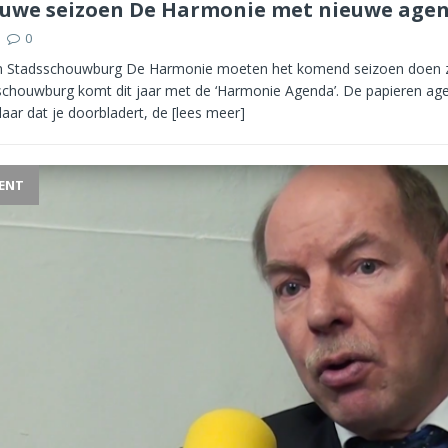
euwe seizoen De Harmonie met nieuwe age
0
n Stadsschouwburg De Harmonie moeten het komend seizoen doen z
schouwburg komt dit jaar met de ‘Harmonie Agenda’. De papieren age
ar dat je doorbladert, de
[lees meer]
ENT