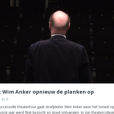
 Wim Anker opnieuw de planken op
0
ccesvolle theatertour gaat strafpleiter Wim Anker weer het toneel op
orig jaar werd flink bezocht en goed ontvangen. In zijn theatercolle