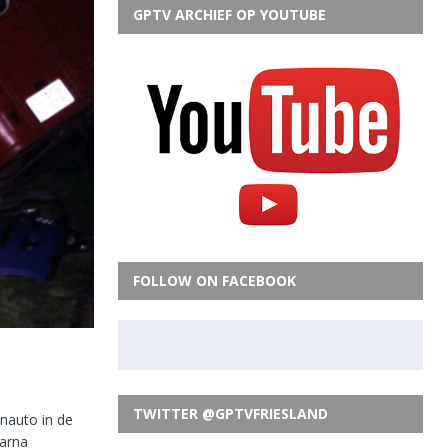
GPTV ARCHIEF OP YOUTUBE
FOLLOW ON FACEBOOK
TWITTER @GPTVFRIESLAND
nauto in de
aarna