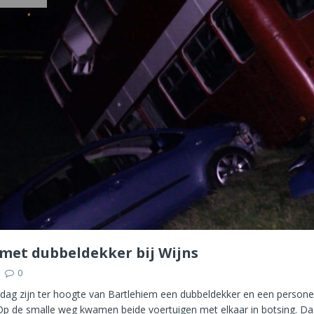
met dubbeldekker bij Wijns
0
g zijn ter hoogte van Bartlehiem een dubbeldekker en een persone
 Op de smalle weg kwamen beide voertuigen met elkaar in botsing. D