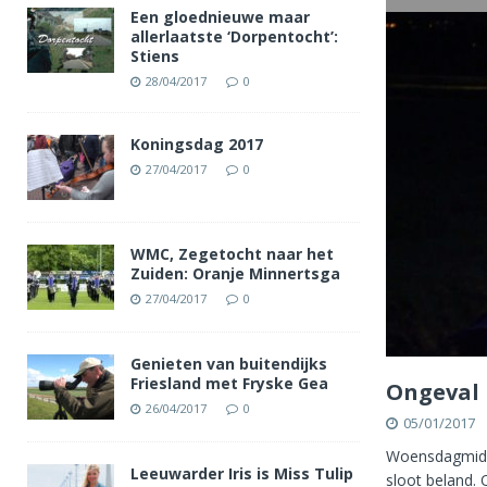
Een gloednieuwe maar
allerlaatste ‘Dorpentocht’:
Stiens
28/04/2017
0
Koningsdag 2017
27/04/2017
0
WMC, Zegetocht naar het
Zuiden: Oranje Minnertsga
27/04/2017
0
Genieten van buitendijks
Friesland met Fryske Gea
Ongeval 
26/04/2017
0
05/01/2017
Woensdagmidda
Leeuwarder Iris is Miss Tulip
sloot beland.