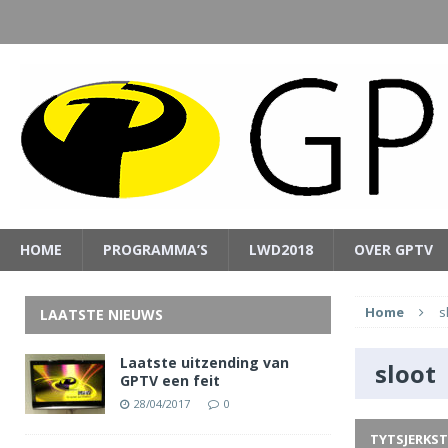
HOME
PROGRAMMA’S
LWD2018
OVER GPTV
Home
s
LAATSTE NIEUWS
Laatste uitzending van
sloot
GPTV een feit
28/04/2017
0
TYTSJERKST