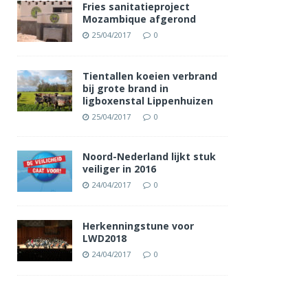
Fries sanitatieproject
Mozambique afgerond
25/04/2017
0
Tientallen koeien verbrand
bij grote brand in
ligboxenstal Lippenhuizen
25/04/2017
0
Noord-Nederland lijkt stuk
veiliger in 2016
24/04/2017
0
Herkenningstune voor
LWD2018
24/04/2017
0