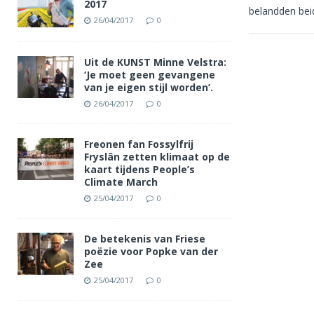
2017
belandden be
26/04/2017
0
Uit de KUNST Minne Velstra:
‘Je moet geen gevangene
van je eigen stijl worden’.
26/04/2017
0
Freonen fan Fossylfrij
Fryslân zetten klimaat op de
kaart tijdens People’s
Climate March
25/04/2017
0
De betekenis van Friese
poëzie voor Popke van der
Zee
25/04/2017
0