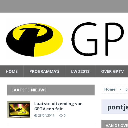
HOME
PROGRAMMA’S
LWD2018
OVER GPTV
Home
p
LAATSTE NIEUWS
Laatste uitzending van
pontj
GPTV een feit
28/04/2017
0
AAN DE OV