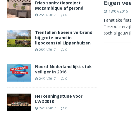
Eigen ve
Fries sanitatieproject
Mozambique afgerond
18/07/2016
25/04/2017
0
Fanatieke fiet
Terzoolsterzij
Tientallen koeien verbrand
toch al gauw
bij grote brand in
ligboxenstal Lippenhuizen
25/04/2017
0
Noord-Nederland lijkt stuk
veiliger in 2016
24/04/2017
0
Herkenningstune voor
LWD2018
24/04/2017
0