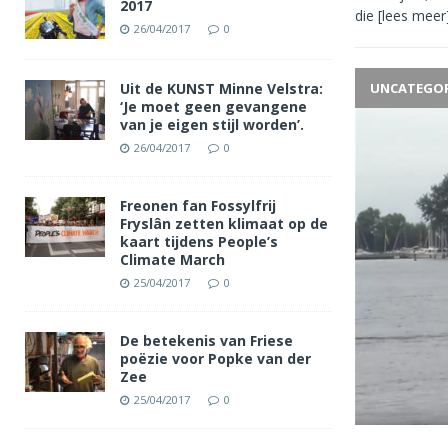
2017
die
[lees meer
26/04/2017
0
Uit de KUNST Minne Velstra:
UNCATEGOR
‘Je moet geen gevangene
van je eigen stijl worden’.
26/04/2017
0
Freonen fan Fossylfrij
Fryslân zetten klimaat op de
kaart tijdens People’s
Climate March
25/04/2017
0
De betekenis van Friese
poëzie voor Popke van der
Zee
25/04/2017
0