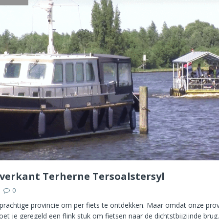
verkant Terherne Tersoalstersyl
0
 prachtige provincie om per fiets te ontdekken. Maar omdat onze prov
moet je geregeld een flink stuk om fietsen naar de dichtstbijzijnde bru