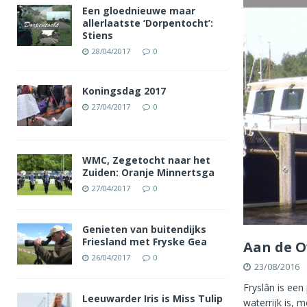
Een gloednieuwe maar
allerlaatste ‘Dorpentocht’:
Stiens
28/04/2017
0
Koningsdag 2017
27/04/2017
0
WMC, Zegetocht naar het
Zuiden: Oranje Minnertsga
27/04/2017
0
Genieten van buitendijks
Friesland met Fryske Gea
Aan de O
26/04/2017
0
23/08/2016
Fryslân is een
Leeuwarder Iris is Miss Tulip
waterrijk is, 