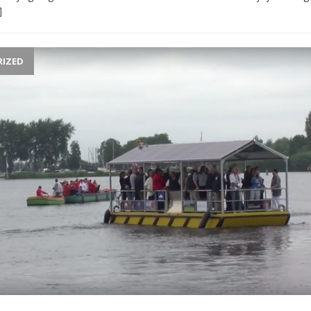
]
IZED