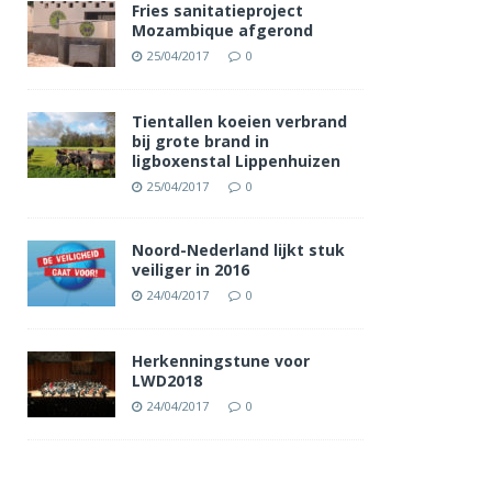
Fries sanitatieproject
Mozambique afgerond
25/04/2017
0
Tientallen koeien verbrand
bij grote brand in
ligboxenstal Lippenhuizen
25/04/2017
0
Noord-Nederland lijkt stuk
veiliger in 2016
24/04/2017
0
Herkenningstune voor
LWD2018
24/04/2017
0