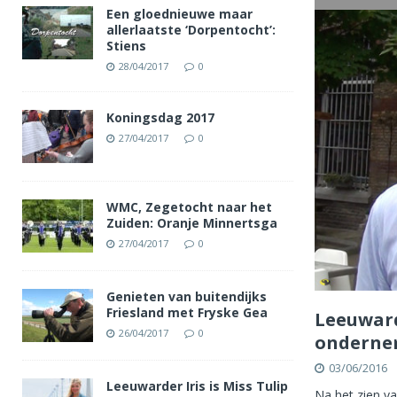
Een gloednieuwe maar
allerlaatste ‘Dorpentocht’:
Stiens
28/04/2017
0
Koningsdag 2017
27/04/2017
0
WMC, Zegetocht naar het
Zuiden: Oranje Minnertsga
27/04/2017
0
Genieten van buitendijks
Friesland met Fryske Gea
Leeuward
26/04/2017
0
onderne
03/06/2016
Leeuwarder Iris is Miss Tulip
Na het zien v