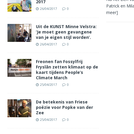
2017
Patrick en Mil
26/04/2017
0
meer]
Uit de KUNST Minne Velstra:
‘Je moet geen gevangene
van je eigen stijl worden’.
26/04/2017
0
Freonen fan Fossylfrij
Fryslân zetten klimaat op de
kaart tijdens People’s
Climate March
25/04/2017
0
De betekenis van Friese
poëzie voor Popke van der
Zee
25/04/2017
0