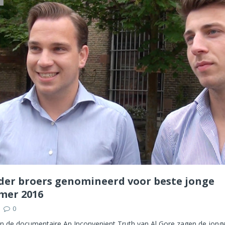
er broers genomineerd voor beste jonge
mer 2016
0
an de documentaire An Inconvenient Truth van Al Gore zagen de jong