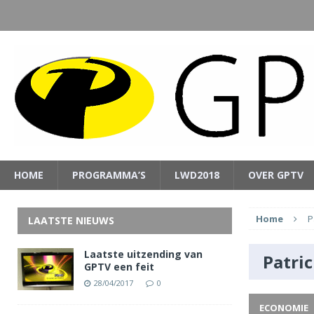
HOME
PROGRAMMA’S
LWD2018
OVER GPTV
Home
P
LAATSTE NIEUWS
Laatste uitzending van
Patri
GPTV een feit
28/04/2017
0
ECONOMIE