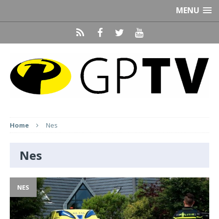
MENU
Home
Nes
Nes
NES