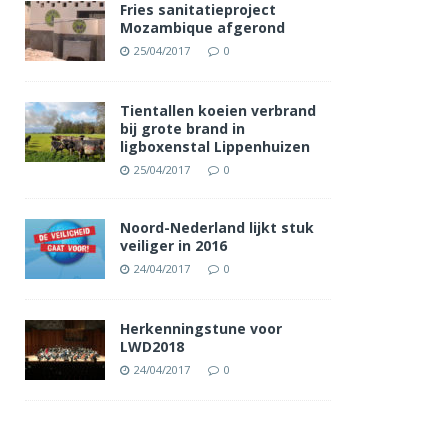
Fries sanitatieproject
Mozambique afgerond
25/04/2017
0
Tientallen koeien verbrand
bij grote brand in
ligboxenstal Lippenhuizen
25/04/2017
0
Noord-Nederland lijkt stuk
veiliger in 2016
24/04/2017
0
Herkenningstune voor
LWD2018
24/04/2017
0