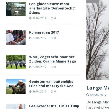
Een gloednieuwe maar
allerlaatste ‘Dorpentocht’:
Stiens
28/04/2017
0
Koningsdag 2017
27/04/2017
0
WMC, Zegetocht naar het
Zuiden: Oranje Minnertsga
27/04/2017
0
Genieten van buitendijks
Friesland met Fryske Gea
Lange Ma
26/04/2017
0
04/01/2017
De Lange Mark
Leeuwarder Iris is Miss Tulip
harde wind kw