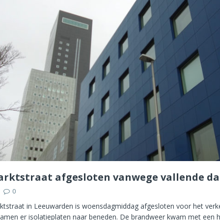
rktstraat afgesloten vanwege vallende d
0
tstraat in Leeuwarden is woensdagmiddag afgesloten voor het verk
amen er isolatieplaten naar beneden. De brandweer kwam met een 