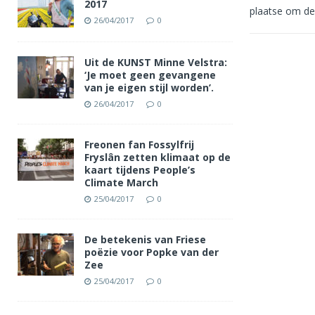
2017
plaatse om d
26/04/2017
0
Uit de KUNST Minne Velstra:
‘Je moet geen gevangene
van je eigen stijl worden’.
26/04/2017
0
Freonen fan Fossylfrij
Fryslân zetten klimaat op de
kaart tijdens People’s
Climate March
25/04/2017
0
De betekenis van Friese
poëzie voor Popke van der
Zee
25/04/2017
0