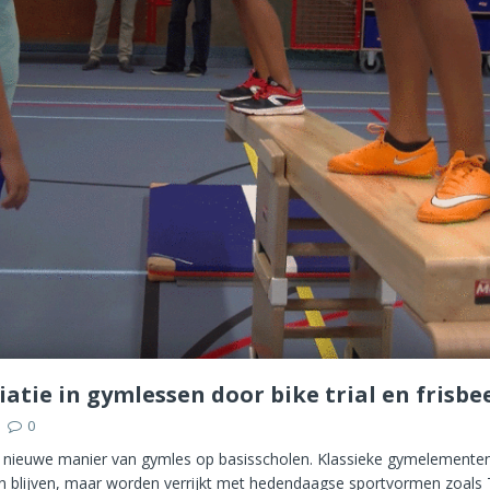
atie in gymlessen door bike trial en frisbe
0
 nieuwe manier van gymles op basisscholen. Klassieke gymelementen 
 blijven, maar worden verrijkt met hedendaagse sportvormen zoals T