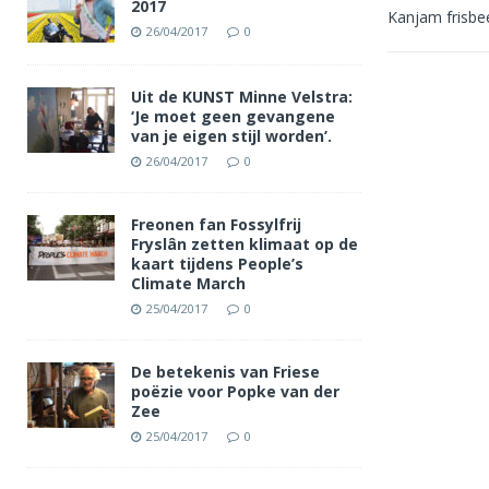
2017
Kanjam frisbe
26/04/2017
0
Uit de KUNST Minne Velstra:
‘Je moet geen gevangene
van je eigen stijl worden’.
26/04/2017
0
Freonen fan Fossylfrij
Fryslân zetten klimaat op de
kaart tijdens People’s
Climate March
25/04/2017
0
De betekenis van Friese
poëzie voor Popke van der
Zee
25/04/2017
0