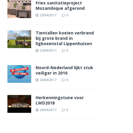
Fries sanitatieproject
Mozambique afgerond
25/04/2017
0
Tientallen koeien verbrand
bij grote brand in
ligboxenstal Lippenhuizen
25/04/2017
0
Noord-Nederland lijkt stuk
veiliger in 2016
24/04/2017
0
Herkenningstune voor
LWD2018
24/04/2017
0