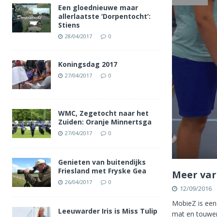
Een gloednieuwe maar
allerlaatste ‘Dorpentocht’:
Stiens
28/04/2017
0
Koningsdag 2017
27/04/2017
0
WMC, Zegetocht naar het
Zuiden: Oranje Minnertsga
27/04/2017
0
Genieten van buitendijks
Friesland met Fryske Gea
Meer vari
26/04/2017
0
12/09/2016
MobieZ is een
Leeuwarder Iris is Miss Tulip
mat en touwen