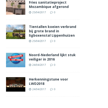
Fries sanitatieproject
Mozambique afgerond
25/04/2017
0
Tientallen koeien verbrand
bij grote brand in
ligboxenstal Lippenhuizen
25/04/2017
0
Noord-Nederland lijkt stuk
veiliger in 2016
24/04/2017
0
Herkenningstune voor
LWD2018
24/04/2017
0