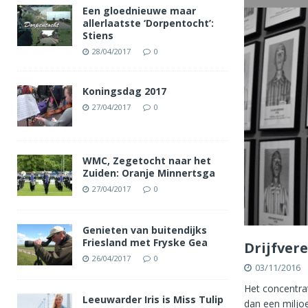
Een gloednieuwe maar
allerlaatste ‘Dorpentocht’:
Stiens
28/04/2017
0
Koningsdag 2017
27/04/2017
0
WMC, Zegetocht naar het
Zuiden: Oranje Minnertsga
27/04/2017
0
Genieten van buitendijks
Friesland met Fryske Gea
Drijfver
26/04/2017
0
03/11/2016
Het concentra
Leeuwarder Iris is Miss Tulip
dan een miljo