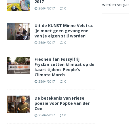
2017
werden vergas
26/04/2017
0
Uit de KUNST Minne Velstra:
‘Je moet geen gevangene
van je eigen stijl worden’.
26/04/2017
0
Freonen fan Fossylfrij
Fryslân zetten klimaat op de
kaart tijdens People’s
Climate March
25/04/2017
0
De betekenis van Friese
poëzie voor Popke van der
Zee
25/04/2017
0