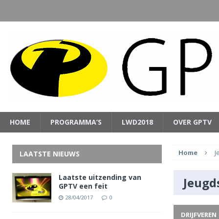
HOME
PROGRAMMA’S
LWD2018
OVER GPTV
Home
J
LAATSTE NIEUWS
Laatste uitzending van
Jeugd
GPTV een feit
28/04/2017
0
DRIJFVEREN