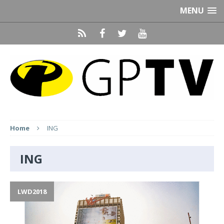
MENU
Home
ING
ING
LWD2018