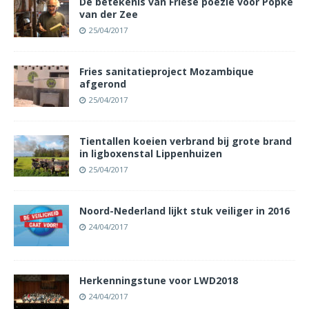
De betekenis van Friese poëzie voor Popke
van der Zee
25/04/2017
Fries sanitatieproject Mozambique
afgerond
25/04/2017
Tientallen koeien verbrand bij grote brand
in ligboxenstal Lippenhuizen
25/04/2017
Noord-Nederland lijkt stuk veiliger in 2016
24/04/2017
Herkenningstune voor LWD2018
24/04/2017