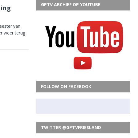
GPTV ARCHIEF OP YOUTUBE
ning
eester van
er weer terug
FOLLOW ON FACEBOOK
TWITTER @GPTVFRIESLAND