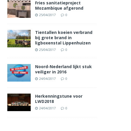
Fries sanitatieproject
Mozambique afgerond
25/04/2017
0
Tientallen koeien verbrand
bij grote brand in
ligboxenstal Lippenhuizen
25/04/2017
0
Noord-Nederland lijkt stuk
veiliger in 2016
24/04/2017
0
Herkenningstune voor
LWD2018
24/04/2017
0