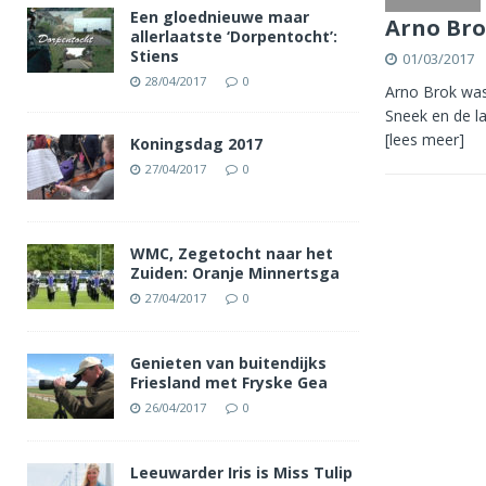
Een gloednieuwe maar
Arno Bro
allerlaatste ‘Dorpentocht’:
Stiens
01/03/2017
28/04/2017
0
Arno Brok was
Sneek en de la
[lees meer]
Koningsdag 2017
27/04/2017
0
WMC, Zegetocht naar het
Zuiden: Oranje Minnertsga
27/04/2017
0
Genieten van buitendijks
Friesland met Fryske Gea
26/04/2017
0
Leeuwarder Iris is Miss Tulip