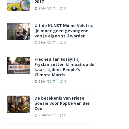
2017
26/04/2017
0
Uit de KUNST Minne Velstra:
‘Je moet geen gevangene
van je eigen stijl worden’.
26/04/2017
0
Freonen fan Fossylfrij
Fryslân zetten klimaat op de
kaart tijdens People’s
Climate March
25/04/2017
0
De betekenis van Friese
poëzie voor Popke van der
Zee
25/04/2017
0