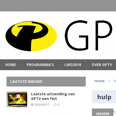
HOME
PROGRAMMA’S
LWD2018
OVER GPTV
Home
h
LAATSTE NIEUWS
Laatste uitzending van
hulp
GPTV een feit
28/04/2017
0
VERKEER