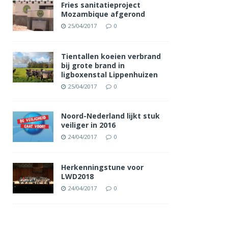
Fries sanitatieproject
Mozambique afgerond
25/04/2017
0
Tientallen koeien verbrand
bij grote brand in
ligboxenstal Lippenhuizen
25/04/2017
0
Noord-Nederland lijkt stuk
veiliger in 2016
24/04/2017
0
Herkenningstune voor
LWD2018
24/04/2017
0