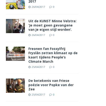
2017
26/04/2017
0
Uit de KUNST Minne Velstra:
‘Je moet geen gevangene
van je eigen stijl worden’.
26/04/2017
0
Freonen fan Fossylfrij
Fryslân zetten klimaat op de
kaart tijdens People’s
Climate March
25/04/2017
0
De betekenis van Friese
poëzie voor Popke van der
Zee
25/04/2017
0