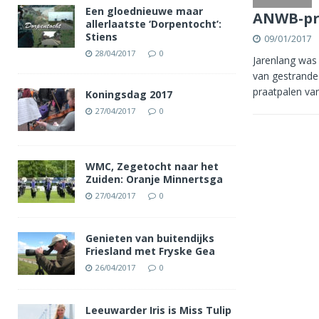
Een gloednieuwe maar
ANWB-pra
allerlaatste ‘Dorpentocht’:
Stiens
09/01/2017
28/04/2017
0
Jarenlang was
van gestrande
praatpalen va
Koningsdag 2017
27/04/2017
0
WMC, Zegetocht naar het
Zuiden: Oranje Minnertsga
27/04/2017
0
Genieten van buitendijks
Friesland met Fryske Gea
26/04/2017
0
Leeuwarder Iris is Miss Tulip