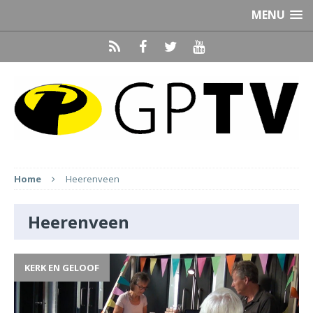
MENU
Home
Heerenveen
Heerenveen
KERK EN GELOOF